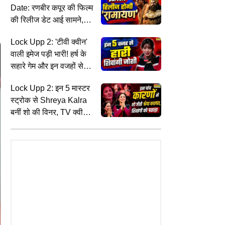
Date: रणबीर कपूर की फिल्म
की रिलीज डेट आई सामने,
राहा कपूर से जुड़ा है कनेक्शन
Lock Upp 2: 'टीवी क्वीन'
वाली इमेज पड़ी भारी! हर्ष के
सहारे गेम और इन वजहों से
शिवांगी जोशी हार गईं फिनाले
Lock Upp 2: इन 5 मास्टर
स्ट्रोक से Shreya Kalra
बनीं शो की विनर, TV क्वीन
Shivangi Joshi को दी
करारी मात