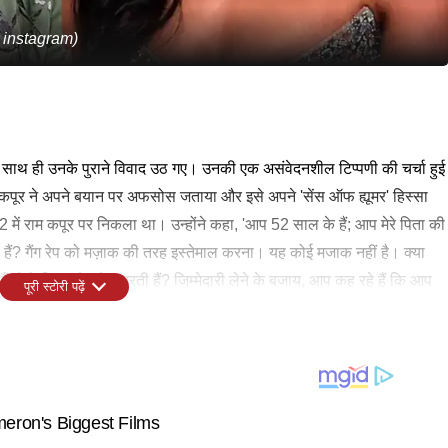
 instagram)
के साथ ही उनके पुराने विवाद उठ गए। उनकी एक असंवेदनशील टिप्पणी की चर्चा हुई
म कपूर ने अपने बयान पर अफसोस जताया और इसे अपने 'सेंस ऑफ ह्यूमर' हिस्सा
में राम कपूर पर निकला था। उन्होंने कहा, 'आप 52 साल के हैं; आप मेरे पिता की
हे हैं? गैंग रेप को मज़ाक की तरह इस्तेमाल करना। यह कोई मजाक नहीं है। क्या
 तो वे किस दौर से गुजरती हैं? जिम्मेदारी लेने के बजाय, आप कह रहे हैं कि आप
पूरी स्टोरी पढ़ें