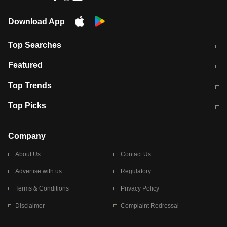
Download App
Top Searches
मुंबई में लगे 'जेन जी' के पोस्टर, लिखा- 'मैं
मानसून में वायरल इंफ्केशन से बचाव करेंगी ये
Featured
विद्यार्थियों के साथ हूं
होममेड़ ड्रिंक
10 अगस्त को विधानसभा का घेराव करेंगे
Pune News: प्राइवेट स्कूल में दर्दनाक
Top Trends
छात्र
हादसा
RBI का नया नियम: अब बैंकों को अपनी सभी
जम्मू-श्रीनगर नेशनल हाईवे पर आज वाहनों
Top Picks
शाखाओं में जमा पर देना होगा एकसमान ब्याज
की आवाजाही पूरी तरह ठप
अगले 14 घंटे दिल्ली-यूपी समेत इन राज्यों में
सोशल मीडिया पर वायरल हुई आईआईटी बॉम्बे
बारिश की चेतावनी
के स्टूडेंट की मार्कशीट
Company
About Us
Contact Us
Advertise with us
Regulatory
Terms & Conditions
Privacy Policy
Disclaimer
Complaint Redressal