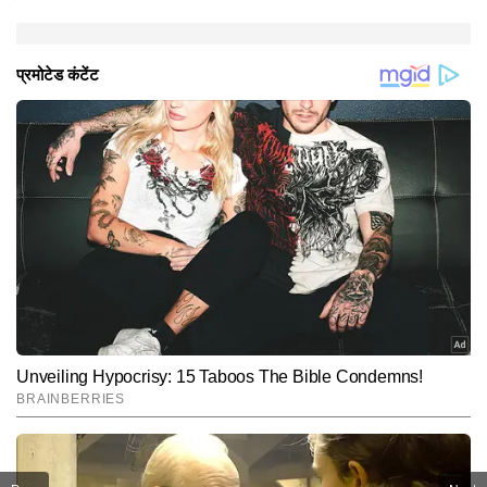
रही हैं।
Hindi News
Entertainment
Television
End of Article
कविता
AUTHOR