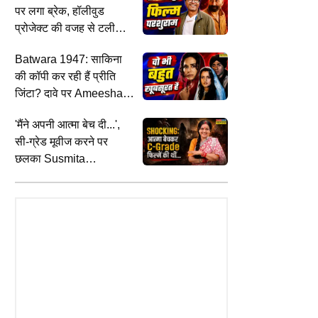
पर लगा ब्रेक, हॉलीवुड
प्रोजेक्ट की वजह से टली
फिल्म
Batwara 1947: साकिना
की कॉपी कर रही हैं प्रीति
जिंटा? दावे पर Ameesha
Patel ने दिया जवाब
'मैंने अपनी आत्मा बेच दी...',
सी-ग्रेड मूवीज करने पर
छलका Susmita
Mukherjee का दर्द