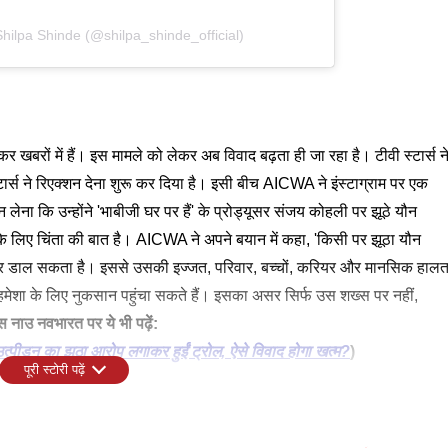
hilpa Shinde (@shilpa_shinde_official)
कर खबरों में हैं। इस मामले को लेकर अब विवाद बढ़ता ही जा रहा है। टीवी स्टार्स न
टार्स ने रिएक्शन देना शुरू कर दिया है। इसी बीच AICWA ने इंस्टाग्राम पर एक
लेना कि उन्होंने 'भाबीजी घर पर हैं' के प्रोड्यूसर संजय कोहली पर झूठे यौन
ी के लिए चिंता की बात है। AICWA ने अपने बयान में कहा, 'किसी पर झूठा यौन
सर डाल सकता है। इससे उसकी इज्जत, परिवार, बच्चों, करियर और मानसिक हाल
ेशा के लिए नुकसान पहुंचा सकते हैं। इसका असर सिर्फ उस शख्स पर नहीं,
्स नाउ नवभारत पर ये भी पढ़ें:
पीड़न का झूठा आरोप लगाकर हुईं ट्रोल, ऐसे विवाद होगा खत्म?
)
पूरी स्टोरी पढ़ें
ह से लोगों के मन में असली शिकायतों को लेकर भी शक पैदा हो सकता है। इससे
होंने वाकई उत्पीड़न झेला है और न्याय चाहते हैं। अपने बयान के आखिर में