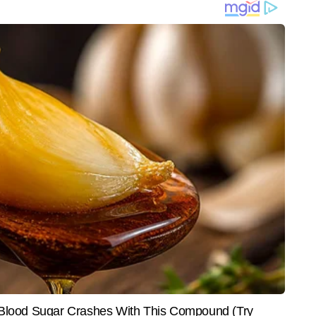
स मामले की निष्पक्ष जांच कराने की मांग की। संगठन ने कहा, 'अगर जांच में यह
नून के मुताबिक सख्त कार्रवाई होनी चाहिए। बेगुनाह लोगों को झूठे आरोपों से
ा ही जरूरी है।'
INDIA
CITIES
25 वर्षीय तेज गेंदबाज ने अचानक
'LGBTQIA समाज का हिस्सा, लेकिन शादी
'PM-CM
्ट्रीय क्रिकेट से संन्यास का
की संस्था से छेड़छाड़ नहीं', RSS प्रमुख
अन्ना 
मोहन भागवत का बड़ा बयान
तक, सि
 this post on Instagram
टरटेनमेंट डेस्क पर चीफ कॉपी एडिटर हैं। टीवी पत्रकारिता में डिप्लोमा हासिल करने वाले 
 पकड़ रखते हैं। वे फिल्म, टीवी, ओटीटी और सेलिब्रिटी अपडेट्स को सरल भाषा में और 
और पढ़ें
िए जाने जाते हैं। अभय अबतक 9,000 से अधिक खबरें लिख चुके हैं। तेजी से बदलती 