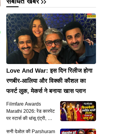
संबंधित खबरें
Love And War: इस दिन रिलीज होगा
रणबीर-आलिया और विक्की कौशल का
फर्स्ट लुक, मेकर्स ने बनाया खास प्लान
Filmfare Awards
Marathi 2026: रेड कारपेट
पर स्टार्स की धांसू एंट्री, कौन
जीतेगा बेस्ट एक्टर-एक्ट्रेस की
सनी देओल की Parshuram
ट्रॉफी?