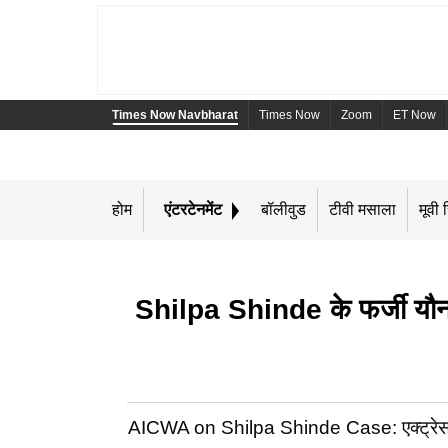
Times Now Navbharat
Times Now
Zoom
ET Now
होम
एंटरटेनमेंट
बॉलीवुड
टीवी मसाला
मूवी र
Shilpa Shinde के फर्जी यौन 
AICWA on Shilpa Shinde Case: एक्ट्रेस शिल्पा