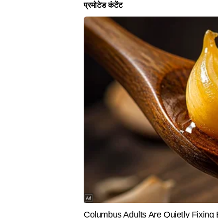
लेटेस्ट न्यूज
AICWA ने महाराष्ट्र के मुख्यमंत्री देवेंद्र फडणवीस से इ
साबित होता है कि आरोप जानबूझकर झूठे लगाए गए थे, तो का
बचाना और असली पीड़ितों को इंसाफ दिलाना, दोनों ही उतन
SPIRITUALITY
SPORTS
Aaj Ka Panchang : 7 अगस्त को किस
इंग्लैंड के 
समय करें पूजा-पाठ, आज के पंचांग से जानिए
किया अंतरराष
शुभ और अशुभ का सही समय
ऐलान
View
अभय
AUTHOR
अभय टाइम्स नाउ नवभारत डिजिटल में एं
अभय मनोरंजन जगत की खबरों पर मजबूत
सटीक जानकारी के साथ पेश करने के ल