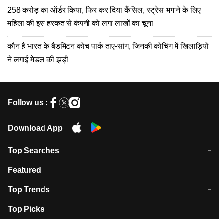
258 करोड़ का ऑर्डर किया, फिर कर दिया कैंसिल, स्ट्रेस भगाने के लिए
महिला की इस हरकत से कंपनी को लगा लाखों का चूना
कौन हैं भारत के बैडमिंटन कोच पार्क ताए-सांग, जिनकी कोचिंग में खिलाड़ियों
ने लगाई मेडल की झड़ी
Follow us :
Download App
Top Searches
मुंबई में लगे 'जेन जी' के पोस्टर, लिखा- 'मैं
मानसून में वायरल इंफ्केशन से बचाव करेंगी ये
Featured
विद्यार्थियों के साथ हूं
होममेड़ ड्रिंक
10 अगस्त को विधानसभा का घेराव करेंगे
Pune News: प्राइवेट स्कूल में दर्दनाक
Top Trends
छात्र
हादसा
RBI का नया नियम: अब बैंकों को अपनी सभी
जम्मू-श्रीनगर नेशनल हाईवे पर आज वाहनों
Top Picks
शाखाओं में जमा पर देना होगा एकसमान ब्याज
की आवाजाही पूरी तरह ठप