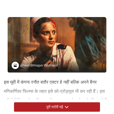
Bharat Bhhagya Viddhaata
इस मूवी में कंगना रनौत बतौर एक्टर हे नहीं बल्कि अपने बैनर
मणिकर्णिका फिल्म्स के तहत इसे को-प्रोड्यूस भी कर रही हैं। इस
मूवी में गिरिजा ओक, स्मिता तांबे, अमृता नामदेव, ईशा डे, प्रिया बेर्डे,
पूरी स्टोरी पढ़ें
आशा शेलार, सुहिता थाटे, रसिका अघासे, आदित्य मिश्रा और