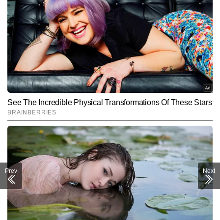
ललित कुमार टाइम्स नाउ नवभारत डिजिटल की एंटरटेनमेंट टीम में बतौर राइटर जुड़े 
हैं। पत्रकारिता में डिप्लोमा करने के बाद ललित ने एंटरटेनमेंट बीट में अपना करियर 
शुरू किया और बॉलीवुड, टीवी, वेब सीरीज और सेलेब्रिटी लाइफ से जुड़ी खबरों की 
और पढ़ें
गहरी समझ विकसित की। मीडिया में 12 वर्षों से अधिक का अनुभव रखने वाले 
ललित एंटरटेनमेंट इंडस्ट्री के ट्रेंड्स, ब्रेकिंग अपडेट्स, फिल्म/वेब सीरीज कवरेज 
को यूजर-फ्रेंडली अंदाज में पेश करने में माहिर हैं और अबतक 13,000 से अधिक 
Follow Us:
आर्टिकल लिख चुके हैं।
Subscribe to our daily Newsletter!
SUBMIT
Prev
Next