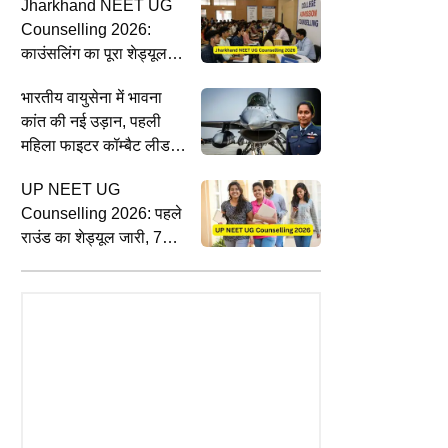
Jharkhand NEET UG
अगस्त तक भर सकेंगे फॉर्म
Counselling 2026:
काउंसलिंग का पूरा शेड्यूल
जारी, 7 अगस्त से शुरू होंगे
भारतीय वायुसेना में भावना
आवेदन
कांत की नई उड़ान, पहली
महिला फाइटर कॉम्बैट लीडर
बन रचा इतिहास
UP NEET UG
Counselling 2026: पहले
राउंड का शेड्यूल जारी, 7
अगस्त से शुरू होंगे
रजिस्ट्रेशन
SPORTS
C
टीम में ना चुने जाने पर सरफराज खान ने
ए
त्म होगा छात्रों का आंदोलन? हेमंत
सेलेक्टर पर साधा निशाना, क्रिप्टिक पोस्ट
ज
से पहली वार्ता के बाद आया बड़ा
कर जताया विरोध
घ
प्रदर्शनकारियों की 3 मांगों ने बढ़ाया
क