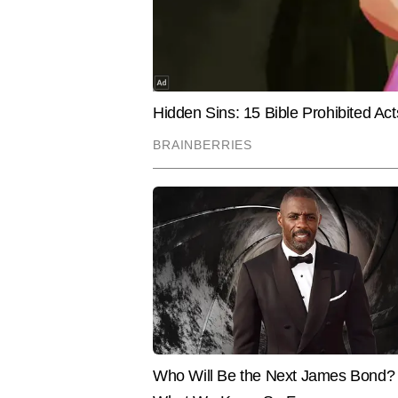
कुसुम भट्ट
AUTHOR
टाइम्स नाउ नवभारत डिजिटल में बतौर ए
नजर रखती हैं। मास्टर्स इन मास कम्यु
संभाल रही हैं। कुसुम को खबरों को सब
करियर से जुड़ी सटीक जानकारी देने में
वे एग्जाम टिप्स, करियर गाइडेंस, सरका
Hindi News
Education
भरोसेमंद कंटेंट तैयार करने के लिए जा
ब्लॉगिंग, वेब स्टोरीज और ट्रेंडिंग 
का माध्यम नहीं, बल्कि सोच और समाज