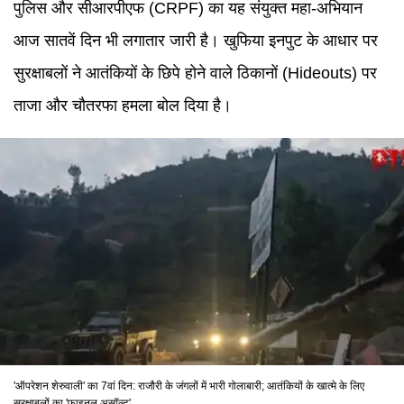
पुलिस और सीआरपीएफ (CRPF) का यह संयुक्त महा-अभियान
आज सातवें दिन भी लगातार जारी है। खुफिया इनपुट के आधार पर
सुरक्षाबलों ने आतंकियों के छिपे होने वाले ठिकानों (Hideouts) पर
ताजा और चौतरफा हमला बोल दिया है।
'ऑपरेशन शेरुवाली' का 7वां दिन: राजौरी के जंगलों में भारी गोलाबारी; आतंकियों के खात्मे के लिए
सुरक्षाबलों का 'फाइनल असॉल्ट'