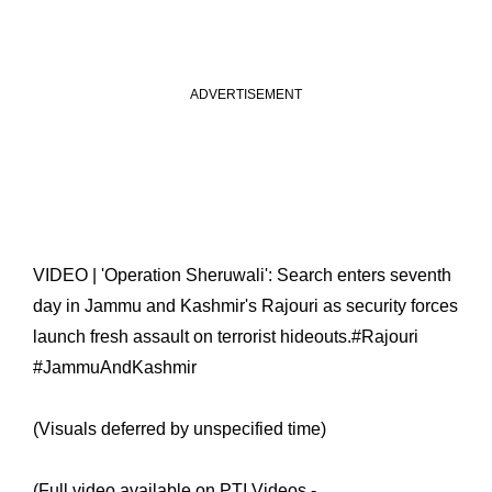
VIDEO | 'Operation Sheruwali': Search enters seventh
day in Jammu and Kashmir's Rajouri as security forces
launch fresh assault on terrorist hideouts.
#Rajouri
#JammuAndKashmir
(Visuals deferred by unspecified time)
(Full video available on PTI Videos -…