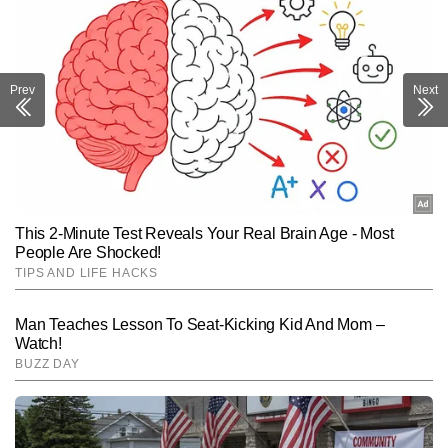
Prev
Next