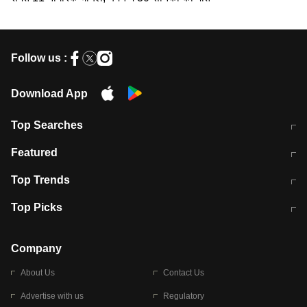
Follow us :
Download App
Top Searches
मुंबई में लगे 'जेन जी' के पोस्टर, लिखा- 'मैं
मानसून में वायरल इंफ्केशन से बचाव करेंगी ये
Featured
विद्यार्थियों के साथ हूं
होममेड़ ड्रिंक
10 अगस्त को विधानसभा का घेराव करेंगे
Pune News: प्राइवेट स्कूल में दर्दनाक
Top Trends
छात्र
हादसा
RBI का नया नियम: अब बैंकों को अपनी सभी
जम्मू-श्रीनगर नेशनल हाईवे पर आज वाहनों
Top Picks
शाखाओं में जमा पर देना होगा एकसमान ब्याज
की आवाजाही पूरी तरह ठप
अगले 14 घंटे दिल्ली-यूपी समेत इन राज्यों में
सोशल मीडिया पर वायरल हुई आईआईटी बॉम्बे
बारिश की चेतावनी
के स्टूडेंट की मार्कशीट
Company
About Us
Contact Us
Advertise with us
Regulatory