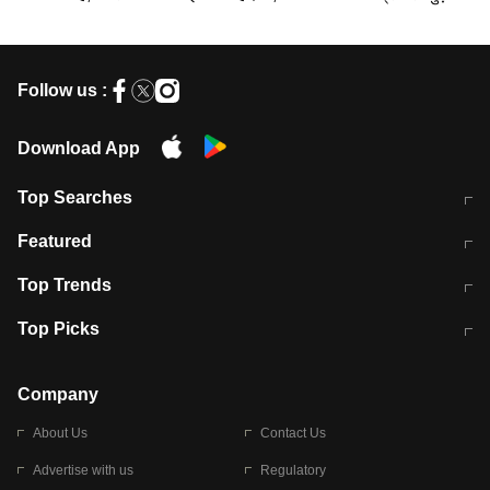
कहानी
Follow us :
Download App
Top Searches
मुंबई में लगे 'जेन जी' के पोस्टर, लिखा- 'मैं
मानसून में वायरल इंफ्केशन से बचाव करेंगी ये
Featured
विद्यार्थियों के साथ हूं
होममेड़ ड्रिंक
10 अगस्त को विधानसभा का घेराव करेंगे
Pune News: प्राइवेट स्कूल में दर्दनाक
Top Trends
छात्र
हादसा
RBI का नया नियम: अब बैंकों को अपनी सभी
जम्मू-श्रीनगर नेशनल हाईवे पर आज वाहनों
Top Picks
शाखाओं में जमा पर देना होगा एकसमान ब्याज
की आवाजाही पूरी तरह ठप
अगले 14 घंटे दिल्ली-यूपी समेत इन राज्यों में
सोशल मीडिया पर वायरल हुई आईआईटी बॉम्बे
बारिश की चेतावनी
के स्टूडेंट की मार्कशीट
Company
About Us
Contact Us
Advertise with us
Regulatory