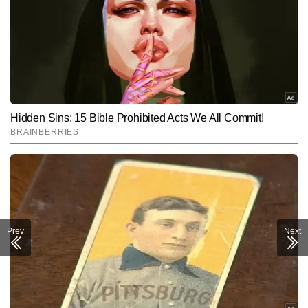
Prev
Next