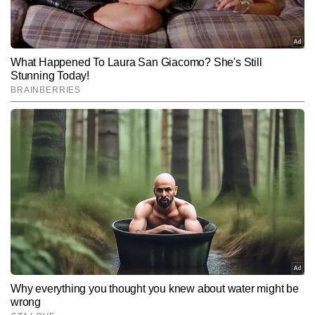
Hindi News
Business
End of Article
गौरव तिवारी
AUTHOR
गौरव तिवारी टाइम्स नाउ नवभारत डिजिटल में टेक और ऑटो बीट को कवर करते 
हैं। मीडिया इंडस्ट्री में 9 वर्षों के अनुभव के साथ, गौरव तकनीकी दुनिया की तेजी से 
बदलती जानकारियो को सरल और समझने योग्य भाषा में पेश करने के लिए जाने जाते 
और पढ़ें
हैं। वह गैजेट रिव्यू, टेलिकॉम अपडेट्स, आर्टिफिशियल इंटेलिजेंस, साइबर क्राइम, 
टिप्स एंड ट्रिक्स, ई-कॉमर्स और ऑटोमोबाइल सेक्टर की महत्वपूर्ण खबरों पर 
लगातार काम करते हैं। गौरव अब तक 10,000 से अधिक आर्टिकल्स लिख चुके 
Follow Us:
हैं। उनकी स्टोरीज न सिर्फ टेक-सेवी पाठकों के लिए उपयोगी होती हैं, बल्कि आम 
यूजर्स को भी नई तकनीक समझने और अपनाने में मदद करती हैं।
Subscribe to our daily Newsletter!
SUBMIT