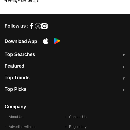
ने लगाई मेडल की झड़ी
Follow us :
Download App
Top Searches
मुंबई में लगे 'जेन जी' के पोस्टर, लिखा- 'मैं
मानसून में वायरल इंफ्केशन से बचाव करेंगी ये
Featured
विद्यार्थियों के साथ हूं
होममेड़ ड्रिंक
10 अगस्त को विधानसभा का घेराव करेंगे
Pune News: प्राइवेट स्कूल में दर्दनाक
Top Trends
छात्र
हादसा
RBI का नया नियम: अब बैंकों को अपनी सभी
जम्मू-श्रीनगर नेशनल हाईवे पर आज वाहनों
Top Picks
शाखाओं में जमा पर देना होगा एकसमान ब्याज
की आवाजाही पूरी तरह ठप
अगले 14 घंटे दिल्ली-यूपी समेत इन राज्यों में
सोशल मीडिया पर वायरल हुई आईआईटी बॉम्बे
बारिश की चेतावनी
के स्टूडेंट की मार्कशीट
Company
About Us
Contact Us
Advertise with us
Regulatory