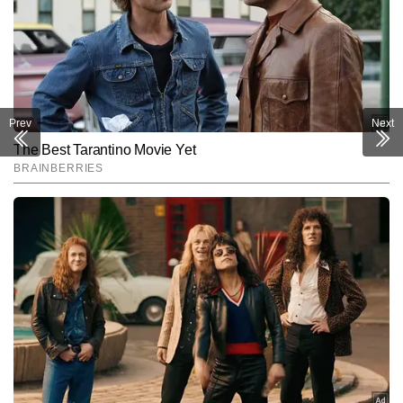
Prev
Next