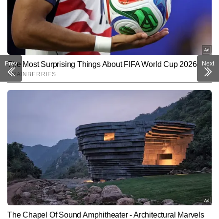
Prev
Next