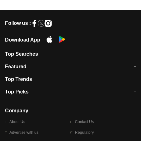
Follow us :
Download App
Top Searches
मुंबई में लगे 'जेन जी' के पोस्टर, लिखा- 'मैं
मानसून में वायरल इंफ्केशन से बचाव करेंगी ये
Featured
विद्यार्थियों के साथ हूं
होममेड़ ड्रिंक
10 अगस्त को विधानसभा का घेराव करेंगे
Pune News: प्राइवेट स्कूल में दर्दनाक
Top Trends
छात्र
हादसा
RBI का नया नियम: अब बैंकों को अपनी सभी
जम्मू-श्रीनगर नेशनल हाईवे पर आज वाहनों
Top Picks
शाखाओं में जमा पर देना होगा एकसमान ब्याज
की आवाजाही पूरी तरह ठप
अगले 14 घंटे दिल्ली-यूपी समेत इन राज्यों में
सोशल मीडिया पर वायरल हुई आईआईटी बॉम्बे
बारिश की चेतावनी
के स्टूडेंट की मार्कशीट
Company
About Us
Contact Us
Advertise with us
Regulatory