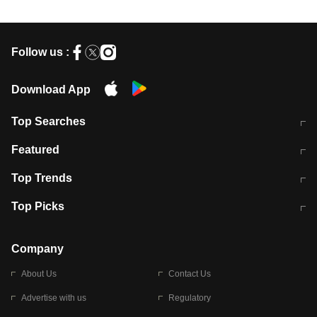
Follow us :
Download App
Top Searches
मुंबई में लगे 'जेन जी' के पोस्टर, लिखा- 'मैं
मानसून में वायरल इंफ्केशन से बचाव करेंगी ये
Featured
विद्यार्थियों के साथ हूं
होममेड़ ड्रिंक
10 अगस्त को विधानसभा का घेराव करेंगे
Pune News: प्राइवेट स्कूल में दर्दनाक
Top Trends
छात्र
हादसा
RBI का नया नियम: अब बैंकों को अपनी सभी
जम्मू-श्रीनगर नेशनल हाईवे पर आज वाहनों
Top Picks
शाखाओं में जमा पर देना होगा एकसमान ब्याज
की आवाजाही पूरी तरह ठप
अगले 14 घंटे दिल्ली-यूपी समेत इन राज्यों में
सोशल मीडिया पर वायरल हुई आईआईटी बॉम्बे
बारिश की चेतावनी
के स्टूडेंट की मार्कशीट
Company
About Us
Contact Us
Advertise with us
Regulatory