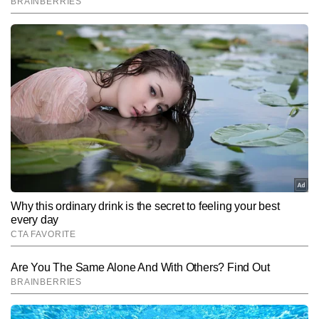
End of Article
यतींद्र लवानिया
AUTHOR
प्रिंट और डिजिटल मीडिया में बिजनेस एवं इकोनॉमी कैटेगरी में 10 वर्षों से अधिक 
का अनुभव। पिछले 7 वर्षों से शेयर बाजार, कॉरपोरेट सेक्टर और आर्थिक नीतियों से 
जुड़ी खबरों पर विशेष पकड़। लेखन में केवल हेडलाइन तक सीमित न रहकर 
और पढ़ें
आंकड़ों, नीतिगत फैसलों और कॉरपोरेट दावों के पीछे की वास्तविक तस्वीर को 
बैलेंस्ड और आसान शब्दों में पाठकों तक पहुंचाने का प्रयास। वर्तमान में Times 
Now Hindi के लिए बाजार की हर हलचल और आर्थिक घटनाक्रम पर नजर बनाए 
Follow Us:
हुए हैं।
Subscribe to our daily Newsletter!
SUBMIT