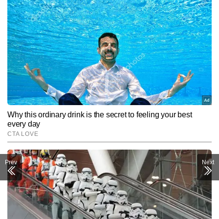
Prev
Next