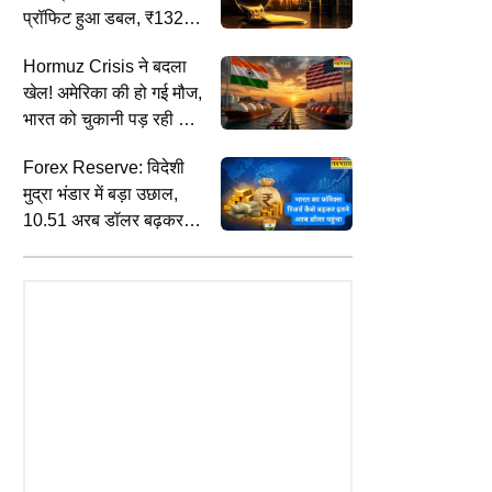
प्रॉफिट हुआ डबल, ₹13236
करोड़ पहुंची कमाई
Hormuz Crisis ने बदला
खेल! अमेरिका की हो गई मौज,
TS
INDIA
C
भारत को चुकानी पड़ रही भारी
की फिरकी में फंसे आयरलैंड के
सुप्रीम कोर्ट ने CDSL को दी बड़ी राहत,
द
कीमत : रिपोर्ट
ाज, अफगानिस्तान ने 92 रन से जीत
बॉम्बे हाई कोर्ट के फैसले पर रोक; जानिए
स
Forex Reserve: विदेशी
र सीरीज में बनाई बढ़त
क्या करती है यह संस्था
स
मुद्रा भंडार में बड़ा उछाल,
10.51 अरब डॉलर बढ़कर
इतना हुआ