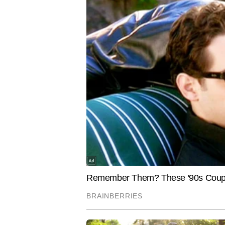
BUSINESS
SPORTS
सोने का भाव आज का 8 अगस्त 2026:
5000th OD
आज क्या है ताजा रेट, जानें 24K, 22K,
क्रिकेट इतिहा
18K से लेकर 10 कैरेट तक के दाम
स्कॉटलैंड 
VISHAL MATHEL
AUTHOR
विशाल मैथिल टाइम्स नाऊ नवभारत में बत
साथ वह टेक्नोलॉजी, सोशल मीडिया, गै
बिजनेस, यूटिलिटी और हाइपरलोकल से 
वाले विशाल ने माखनलाल चतुर्वेदी राष्ट्र
में उनके कई पेपर राष्ट्रीय और अंतर्राष
Hindi News
Business
Budget
"संदेश" और सोशल मीडिया फर्म में भी
समझाना विशाल को खूब आता है। वो कोश