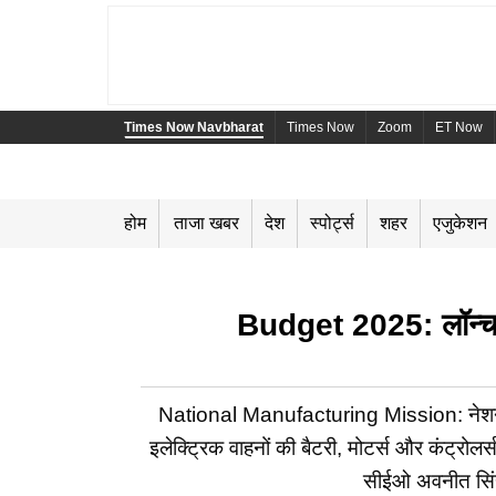
Times Now Navbharat
Times Now
Zoom
ET Now
होम
ताजा खबर
देश
स्पोर्ट्स
शहर
एजुकेशन
Budget 2025: लॉन्च ह
National Manufacturing Mission: नेशनल मैन्
इलेक्ट्रिक वाहनों की बैटरी, मोटर्स और कंट्रो
सीईओ अवनीत सिंह म