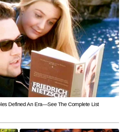
CITIES
SPOR
I Match Ever: वनडे
Monsoon 2026: आसमान से आफत की
राशिद 
स के पन्नों में दर्ज हुआ
बारिश! हिमाचल में 162 सड़कें बंद तो दिल्ली
बल्लेब
और कनाडा का मुकाबला
में मकान-पेड़ गिरे; ओडिशा-केरल में रेड
दर्ज क
अलर्ट
ौर सीनियर कॉपी एडिटर 2023 से जुड़े हुए हैं। पत्रकारिता में 6+ वर्षों के अनुभव के 
जेट्स और आर्टिफिशियल इंटेलिजेंस जैसे विषयों पर गहरी समझ रखते हैं। वे ऑटोमोबाइल, 
और पढ़ें
लेकर एजुकेशन और इंटरनेशनल बीट्स पर भी काम कर चुके हैं। भोपाल से ताल्लुक रखने 
ीय पत्रकारिता विश्वविद्यालय से मीडिया रिसर्च में पोस्ट ग्रेजुएशन किया है। रिसर्च के क्षेत्र 
्ट्रीय जर्नल में प्रकाशित हो चुके हैं। उन्होंने दैनिक भास्कर, अमर उजाला, मासिक पत्रिका 
 काम किया है। टेक-यूटिलिटी और बिजनेस से जुड़ी खबरों को आसान और काम की भाषा में 
End of Article
िश करते हैं कि कम शब्दों में ज्यादा और साफ-सुथरी जानकारी मिल जाए। किताबें पढ़ना 