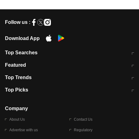
Follow us :
Download App
Top Searches
मुंबई में लगे 'जेन जी' के पोस्टर, लिखा- 'मैं
मानसून में वायरल इंफ्केशन से बचाव करेंगी ये
Featured
विद्यार्थियों के साथ हूं
होममेड़ ड्रिंक
10 अगस्त को विधानसभा का घेराव करेंगे
Pune News: प्राइवेट स्कूल में दर्दनाक
Top Trends
छात्र
हादसा
RBI का नया नियम: अब बैंकों को अपनी सभी
जम्मू-श्रीनगर नेशनल हाईवे पर आज वाहनों
Top Picks
शाखाओं में जमा पर देना होगा एकसमान ब्याज
की आवाजाही पूरी तरह ठप
अगले 14 घंटे दिल्ली-यूपी समेत इन राज्यों में
सोशल मीडिया पर वायरल हुई आईआईटी बॉम्बे
बारिश की चेतावनी
के स्टूडेंट की मार्कशीट
Company
About Us
Contact Us
Advertise with us
Regulatory