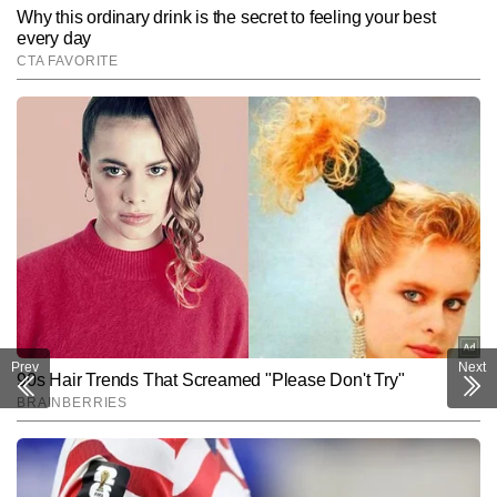
Prev
Next