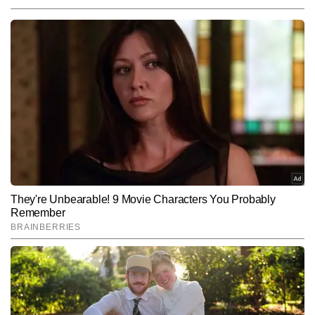
रवि वैश्य
AUTHOR
रवि वैश्य टाइम्स नाउ नवभारत डिजिटल के न्यूज डेस्क पर कार्यरत एक सीनियर 
जर्नलिस्ट हैं, जिन्हें पत्रकारिता में 20 वर्षों का व्यापक अनुभव हासिल है। खबरों की 
बारीकियों को समझने और तेजी से प्रस्तुत करने में उनकी विशेष दक्षता है। टीवी 
और पढ़ें
पत्रकारिता में रिपोर्टिंग और डेस्क—दोनों क्षेत्रों में अनुभव होने के कारण वे समाचारों 
को बहुआयामी दृष्टिकोण से देखते हैं। देश–दुनिया की ताजातरीन अपडेट्स, ब्रेकिंग 
न्यूज, एक्सप्लेनर और विशेष स्टोरीज तैयार करने में वे सिद्धहस्त हैं। उनकी 
Follow Us:
प्राथमिकता हमेशा यही रही है कि हर खबर तेज, सटीक और जानकारीपूर्ण रूप में 
पाठकों तक पहुंचे। रवि वैश्य अब तक 22,000 से अधिक खबरें लिख चुके हैं, जिनमें 
कई एक्सक्लूसिव रिपोर्ट्स, इंटरव्यू, ग्राउंड रिपोर्ट्स, विश्लेषण और एक्सप्लेनर 
Subscribe to our daily Newsletter!
शामिल हैं।
SUBMIT