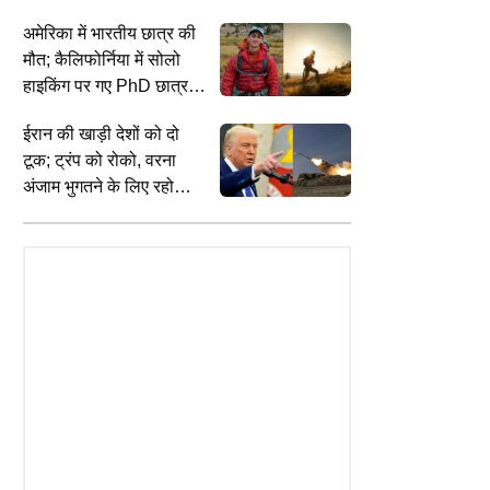
समेत 11 नागरिक घायल,
।
अमेरिका में भारतीय छात्र की
यमन में 30 सैनिकों की मौत
मौत; कैलिफोर्निया में सोलो
हाइकिंग पर गए PhD छात्र
विक्रम मुबाई का 2 दिन बाद
ईरान की खाड़ी देशों को दो
मिला शव
टूक; ट्रंप को रोको, वरना
अंजाम भुगतने के लिए रहो
तैयार!
SPIRITUALITY
I
TAINMENT
Masik Karthigai Vrat Katha In
3
 Kakar के बर्थडे पर Shoaib
Hindi: मासिक कार्तिगाई के व्रत की कथा
स
m ने बनाया केक, पोस्ट में लुटाया
क्या है, मासिक कार्तिगाई कथा हिंदी में,
अ
बोले- तुमने मुझे सिखाया कि...
कार्तिकेय जी के व्रत से जुड़ी कहानी