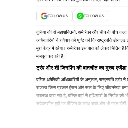
FOLLOW US
FOLLOW US
दुनिया की दो महाशक्तियों, अमेरिका और चीन के बीच जल्द 
अधिकारियों ने रविवार को पुष्टि की कि राष्ट्रपति डोनाल्
मुद्दा केंद्र में रहेगा। अमेरिका इस बात को लेकर चिंतित 
मजबूत कर रही है।
ट्रंप और शी जिनपिंग की बातचीत का मुख्य एजेंडा
वरिष्ठ अमेरिकी अधिकारियों के अनुसार, राष्ट्रपति ट्रंप ने 
राजस्व किस प्रकार ईरान और रूस के लिए जीवनरेखा बना ह
उपलब्ध करा रहा है, बल्कि वहां से हथियारों के निर्यात की 
संवेदनशील मुद्दों पर बीजिंग के साथ चर्चा और भी गहन होगी
यह घटनाक्रम ऐसे समय में सामने आया है जब पिछले सप्ताह ह
अमेरिकी ट्रेजरी विभाग के 'ऑफिस ऑफ फॉरेन एसेट्स कंट्रो
अमेरिका ने स्पष्ट कर दिया है कि वह तेहरान को प्रतिबंधों
'इकोनॉमिक फ्यूरी': ईरान के खिलाफ अमेरिका का
चीनी युआन और मनी लॉन्ड्रिंग पर प्रहार
चीन की भूमिका पर अमेरिका की पैनी नजर