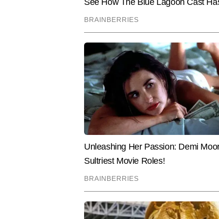
इश्यूज को सहज, स्पष्ट और असरदार अंद
उनकी लेखन शैली शहर की नब्ज पकड़ते ह
चिंताओं से जुड़ा होता है।
Hindi News
World