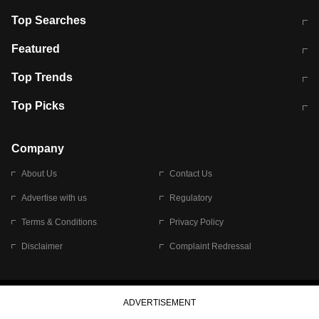
Top Searches
मुंबई में लगे 'जेन जी' के पोस्टर, लिखा- 'मैं
मानसून में वायरल इंफ्केशन से बचाव करेंगी ये
Featured
विद्यार्थियों के साथ हूं
होममेड़ ड्रिंक
10 अगस्त को विधानसभा का घेराव करेंगे
Pune News: प्राइवेट स्कूल में दर्दनाक
Top Trends
छात्र
हादसा
RBI का नया नियम: अब बैंकों को अपनी सभी
जम्मू-श्रीनगर नेशनल हाईवे पर आज वाहनों
Top Picks
शाखाओं में जमा पर देना होगा एकसमान ब्याज
की आवाजाही पूरी तरह ठप
अगले 14 घंटे दिल्ली-यूपी समेत इन राज्यों में
सोशल मीडिया पर वायरल हुई आईआईटी बॉम्बे
बारिश की चेतावनी
के स्टूडेंट की मार्कशीट
Company
About Us
Contact Us
Advertise with us
Regulatory
Terms & Conditions
Privacy Policy
Disclaimer
Complaint Redressal
© 2026 Bennett, Coleman & Company Limited