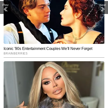
Prev
Next