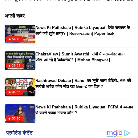
सबके दिलों के करीब हैं। टाइम्स म्यूजिक की शाखा जंगली म्यूजिक के नए
गाने की शुरुआत नाना पाटेकर के फेमस आलू ले लो, कांदा ले लो से शुरू होती
अगली खबर
है और फिर सभी कलाकार जो धमाल मचाते दिखाई देते हैं, उसे देखकर दिल
News Ki Pathshala | Rubika Liyaquat: हेमंत सरकार के
खुश हो जाता है। अगर ये कहा जाए कि अक्षय कुमार नई बोतल में पुरानी वाइन
आगे क्यों झुके छात्र? | Reservation| Paper leak
डालकर लाए हैं तो गलत नहीं होगा। वैसे आपको फिल्म 'वेलकम टू द जंगल'
54:10
का टाइटल ट्रैक कैसा लगा, हमें कमेंट में जरूर बताएं।
ChakraView | Sumit Awasthi: रांची में जंतर-मंतर वाला
जोश..आ रहे हैं 'कॉकरोच'? | Mohan Bhagwat |
39:04
Rashtravad Debate | Rahul का 'नूरी' वाला वीडियो..PM की
स्वदेशी अपील कौन जीत रहा Gen-Z का दिल ? |
36:56
News Ki Pathshala | Rubika Liyaquat: FCRA में बदलाव
से सबसे ज्यादा नाराज कौन ?
55:16