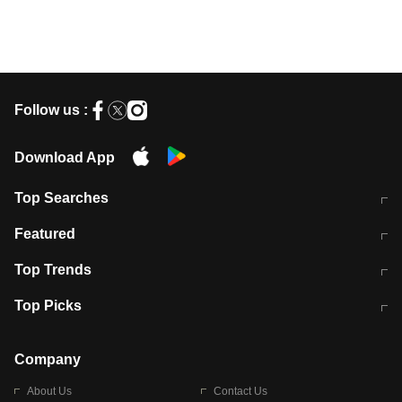
Follow us :
Download App
Top Searches
मुंबई में लगे 'जेन जी' के पोस्टर, लिखा- 'मैं
मानसून में वायरल इंफ्केशन से बचाव करेंगी ये
Featured
विद्यार्थियों के साथ हूं
होममेड़ ड्रिंक
10 अगस्त को विधानसभा का घेराव करेंगे
Pune News: प्राइवेट स्कूल में दर्दनाक
Top Trends
छात्र
हादसा
RBI का नया नियम: अब बैंकों को अपनी सभी
जम्मू-श्रीनगर नेशनल हाईवे पर आज वाहनों
Top Picks
शाखाओं में जमा पर देना होगा एकसमान ब्याज
की आवाजाही पूरी तरह ठप
अगले 14 घंटे दिल्ली-यूपी समेत इन राज्यों में
सोशल मीडिया पर वायरल हुई आईआईटी बॉम्बे
बारिश की चेतावनी
के स्टूडेंट की मार्कशीट
Company
About Us
Contact Us