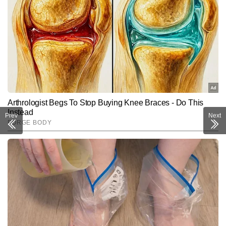
Prev
Next