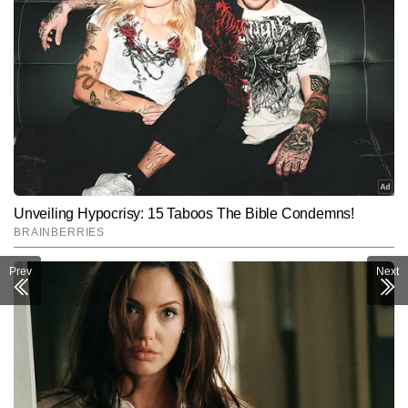
Prev
Next