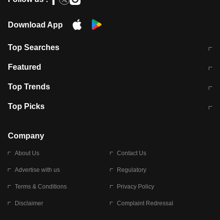
Download App
Top Searches
मुंबई में लगे 'जेन जी' के पोस्टर, लिखा- 'मैं
मानसून में वायरल इंफ्केशन से बचाव करेंगी ये
Featured
विद्यार्थियों के साथ हूं
होममेड़ ड्रिंक
10 अगस्त को विधानसभा का घेराव करेंगे
Pune News: प्राइवेट स्कूल में दर्दनाक
Top Trends
छात्र
हादसा
RBI का नया नियम: अब बैंकों को अपनी सभी
जम्मू-श्रीनगर नेशनल हाईवे पर आज वाहनों
Top Picks
शाखाओं में जमा पर देना होगा एकसमान ब्याज
की आवाजाही पूरी तरह ठप
अगले 14 घंटे दिल्ली-यूपी समेत इन राज्यों में
सोशल मीडिया पर वायरल हुई आईआईटी बॉम्बे
बारिश की चेतावनी
के स्टूडेंट की मार्कशीट
Company
About Us
Contact Us
Advertise with us
Regulatory
Terms & Conditions
Privacy Policy
Disclaimer
Complaint Redressal