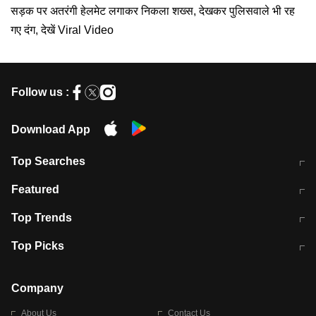
सड़क पर अतरंगी हेलमेट लगाकर निकला शख्स, देखकर पुलिसवाले भी रह
गए दंग, देखें Viral Video
Follow us :
Download App
Top Searches
मुंबई में लगे 'जेन जी' के पोस्टर, लिखा- 'मैं
मानसून में वायरल इंफ्केशन से बचाव करेंगी ये
Featured
विद्यार्थियों के साथ हूं
होममेड़ ड्रिंक
10 अगस्त को विधानसभा का घेराव करेंगे
Pune News: प्राइवेट स्कूल में दर्दनाक
Top Trends
छात्र
हादसा
RBI का नया नियम: अब बैंकों को अपनी सभी
जम्मू-श्रीनगर नेशनल हाईवे पर आज वाहनों
Top Picks
शाखाओं में जमा पर देना होगा एकसमान ब्याज
की आवाजाही पूरी तरह ठप
अगले 14 घंटे दिल्ली-यूपी समेत इन राज्यों में
सोशल मीडिया पर वायरल हुई आईआईटी बॉम्बे
बारिश की चेतावनी
के स्टूडेंट की मार्कशीट
Company
About Us
Contact Us