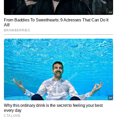
कंसल्टेशन किया, जिन्होंने उनके एमआरआई स्कैन की समीक्षा की।
Hindi News
Sports
Cricket
End of Article
उमेश कुमार
AUTHOR
उमेश कुमार पत्रकारिता में पिछले 7 वर्षों से सक्रिय हैं। उन्होंने इलाहाबाद 
विश्वविद्यालय से पत्रकारिता की पढ़ाई की है। करियर की शुरुआत प्रिंट मीडिया से 
करने के बाद उन्होंने डिजिटल मीडिया में बतौर स्पोर्ट्स राइटर अपनी मजबूत पहचान 
और पढ़ें
बनाई। उमेश ने अमर उजाला (प्रिंट), ईटीवी भारत (हैदराबाद), दैनिक भास्कर और 
दैनिक जागरण जैसे संस्थानों के साथ काम किया है। उमेश ने क्रिकेट की कई 
बायलेटरल सीरीज, आईपीएल, वर्ल्ड कप, प्रो कबड्डी लीग, फीफा वर्ल्ड कप, हॉकी 
Follow Us:
वर्ल्ड कप और ओलंपिक जैसे बड़े राष्ट्रीय-अंतरराष्ट्रीय खेल आयोजनों को कवर 
किया है। खेलों की गहरी समझ और डेटा-ड्रिवन स्टोरीटेलिंग उनकी लेखनी की 
खासियत है।
Subscribe to our daily Newsletter!
SUBMIT