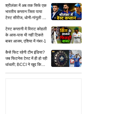
खिलाड़ियों को दी अहम सलाह
श्रीलंका में अब तक सिर्फ एक
न
6
भारतीय कप्तान जिता पाया
टेस्ट सीरीज, धोनी-गांगुली भी
रहे फिसड्डी
टेस्ट कप्तानी में विराट कोहली
के आस-पास भी नहीं टिकते
बाबर आजम, एशिया में नंबर-1
कैसे फिट रहेगी टीम इंडिया?
जब फिटनेस टेस्ट में ही हो रही
धांधली; BCCI ने खुद किया
ESS
CITIES
I
भंडाफोड़
ेट कंपनियों में दिख रहा वुमन
Delhi Dehradun Expressway के कई
क
मेंट, टॉप मैनेजमेंट के हर 6 में से 1
टोल प्लाजा पर बढ़ाया गया शुल्क, जानें नाम
र
 महिला काबिज