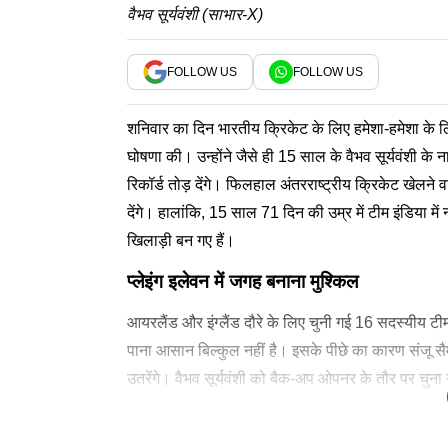
वैभव सूर्यवंशी (साभार-X)
FOLLOW US
FOLLOW US
शनिवार का दिन भारतीय क्रिकेट के लिए हमेशा-हमेशा क
घोषणा की। उन्होंने जैसे ही 15 साल के वैभव सूर्यवंशी के 
रिकॉर्ड तोड़ देंगे। फिलहाल अंतरराष्ट्रीय क्रिकेट खेलने व
देंगे। हालांकि, 15 साल 71 दिन की उम्र में टीम इंडिया में
खिलाड़ी बन गए हैं।
प्लेइंग इलेवन में जगह बनाना मुश्किल
आयरलैंड और इंग्लैंड दौरे के लिए चुनी गई 16 सदस्यीय टीम 
पाना आसान बिल्कुल नहीं है। इसके पीछे का कारण संजू स
उतरेंगे। वैभव सूर्यवंशी को बैक-अप ओपनर के तौर पर चुना गय
द ग्रेट सुनील गावस्कर ने वैभव सूर्यवंशी के टीम इंडिया में 
इंग्लैंड और आयरलैंड के खिलाफ टी20 टीम-
श्रेयस अय्यर (कप्तान), अभिषेक शर्मा, संजू सैमसन, ईशान 
एशियन गेम्स के लिए भारत की टीम-
श्रेयस अय्यर (कप्तान), अभिषेक शर्मा, संजू सैमसन, ईशान क
टाइम्स नाउ नवभारत पर यह भी पढ़ें-
सूर्या को हटाने पर भड़का पूर्व भारतीय गेंदबाज