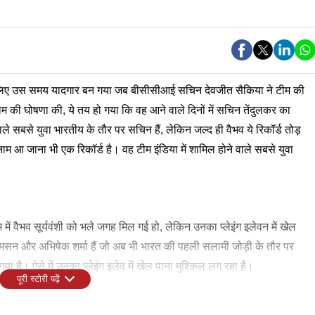
े लिए उस समय यादगार बन गया जब बीसीसीआई सचिन देवजीत सैकिया ने टीम की
नाम की घोषणा की, ये तय हो गया कि वह आने वाले दिनों में सचिन तेंदुलकर का
ाले सबसे युवा भारतीय के तौर पर सचिन हैं, लेकिन जल्द ही वैभव ये रिकॉर्ड तोड़
 नाम आ जाना भी एक रिकॉर्ड है। वह टीम इंडिया में शामिल होने वाले सबसे युवा
में वैभव सूर्यवंशी को भले जगह मिल गई हो, लेकिन उनका प्लेइंग इलेवन में खेल
ैमसन और अभिषेक शर्मा हैं जो अब भी भारत की पहली सलामी जोड़ी के तौर पर
ा है। ऐसे में उनका प्लेइंग इलेव में खेल पाना मुश्किल लग रहा है।
पूरी स्टोरी पढ़ें
चुने जाने की भविष्यवाणी पहले ही कर दी थी और अब उन्होंने उनके प्लेइंग इलेवन में
किशन , शिवम दुबे, तिलक वर्मा (उप-कप्तान), नीतीश कुमार रेड्डी, अक्षर पटेल,
िशन, शिवम दुबे, तिलक वर्मा, नितीश रेड्डी, अक्षर पटेल, वाशिंगटन सुंदर, वरुण