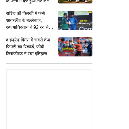
के पन्नों में दर्ज हुआ स्कॉटलैंड
और कनाडा का मुकाबला
राशिद की फिरकी में फंसे
आयरलैंड के बल्लेबाज,
अफगानिस्तान ने 92 रन से
जीत दर्ज कर सीरीज में बनाई
द हंड्रेड विमेंस में सबसे तेज
बढ़त
फिफ्टी का रिकॉर्ड, फीबी
लिचफील्ड ने रचा इतिहास
WORLD
E
ईरान के डिजिटल वित्तीय लेन-देन पर ट्रंप
A
र पानी भरे गड्ढे में मस्त मच्छरदानी
का 'प्रहार', 6 कंपनियों पर लगाए प्रतिबंध,
ह
सोते दिखा शख्स, Video खूब हो
जहाजों पर हमले को बताया वजह
द
ायरल