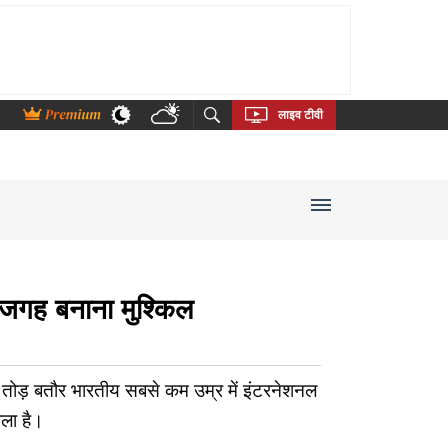
thi
Bengali
Telugu
Tamil
Kannada
Malayalam
लाइव टीवी
ं जगह बनाना मुश्किल
ॉर्ड तोड़ बतौर भारतीय सबसे कम उम्र में इंटरनेशनल
ाला है।