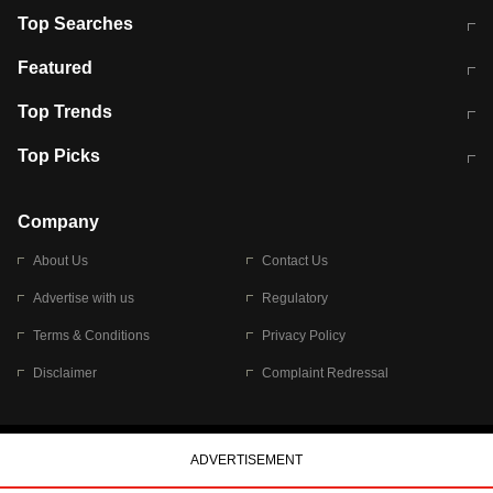
Top Searches
मुंबई में लगे 'जेन जी' के पोस्टर, लिखा- 'मैं
मानसून में वायरल इंफ्केशन से बचाव करेंगी ये
Featured
विद्यार्थियों के साथ हूं
होममेड़ ड्रिंक
10 अगस्त को विधानसभा का घेराव करेंगे
Pune News: प्राइवेट स्कूल में दर्दनाक
Top Trends
छात्र
हादसा
RBI का नया नियम: अब बैंकों को अपनी सभी
जम्मू-श्रीनगर नेशनल हाईवे पर आज वाहनों
Top Picks
शाखाओं में जमा पर देना होगा एकसमान ब्याज
की आवाजाही पूरी तरह ठप
अगले 14 घंटे दिल्ली-यूपी समेत इन राज्यों में
सोशल मीडिया पर वायरल हुई आईआईटी बॉम्बे
बारिश की चेतावनी
के स्टूडेंट की मार्कशीट
Company
About Us
Contact Us
Advertise with us
Regulatory
Terms & Conditions
Privacy Policy
Disclaimer
Complaint Redressal
© 2026 Bennett, Coleman & Company Limited