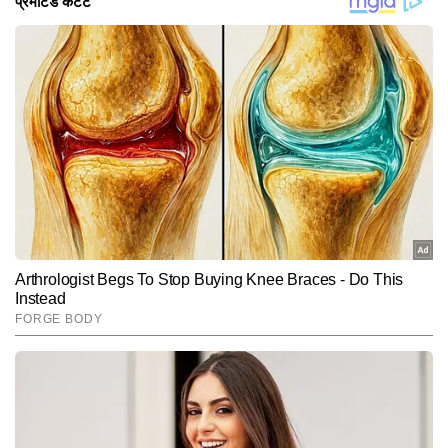
ने 1-0 की बढ़त बना ली है। ओली रॉबिन्सन को उनकी शानदार
गेंदबाजी के लिए प्लेयर ऑफ द मैच चुना गया। उन्होंने मैच में 7 विकेट
लिए और बल्ले से 29 रन का योगदान दिया।
Hindi News
Sports
Cricket
End of Article
नवीन चौहान
AUTHOR
नवीन चौहान टाइम्स नाउ नवभारत की स्पोर्ट्स टीम में कार्यरत एक अनुभवी पत्रकार 
हैं। जर्नलिज़्म में पीजी डिप्लोमा प्राप्त करने के बाद वे पिछले 15 वर्षों से सक्रिय रूप 
से मीडिया जगत में जुड़े हैं। प्रिंट मीडिया और डिजिटल—दोनों माध्यमों में काम करने 
और पढ़ें