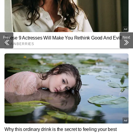
Prev
Next