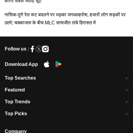
करेगी सबसे ज्यादा सूट
नासिक-पुणे रेल रूट बदलने पर भड़का जनआक्रोश, हजारों लोग सड़कों पर
उतरे; चक्काजाम के बीच MLC सत्यजीत तांबे हिरासत में
Follow us :
Download App
Top Searches
मुंबई में लगे 'जेन जी' के पोस्टर, लिखा- 'मैं
मानसून में वायरल इंफ्केशन से बचाव करेंगी ये
Featured
विद्यार्थियों के साथ हूं
होममेड़ ड्रिंक
10 अगस्त को विधानसभा का घेराव करेंगे
Pune News: प्राइवेट स्कूल में दर्दनाक
Top Trends
छात्र
हादसा
RBI का नया नियम: अब बैंकों को अपनी सभी
जम्मू-श्रीनगर नेशनल हाईवे पर आज वाहनों
Top Picks
शाखाओं में जमा पर देना होगा एकसमान ब्याज
की आवाजाही पूरी तरह ठप
अगले 14 घंटे दिल्ली-यूपी समेत इन राज्यों में
सोशल मीडिया पर वायरल हुई आईआईटी बॉम्बे
बारिश की चेतावनी
के स्टूडेंट की मार्कशीट
Company