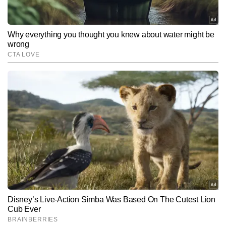
Hindi News
Sports
Cricket
End of Article
SIDDHARTH SHARMA
AUTHOR
सिद्धार्थ शर्मा टाइम्स नाउ नवभारत डिजिटल के स्पोर्ट्स डेस्क से जुड़े हैं। सिद्धार्थ को 
बचपन से ही खेलों, खासकर क्रिकेट में गहरी रुचि रही है और इसी जुनून ने उन्हें 
स्पोर्ट्स जर्नलिज्म की ओर खींचा। वह खिलाड़ियों के रिकॉर्ड्स और स्पोर्ट्स 
और पढ़ें
एनालिसिस पर मजबूत पकड़ रखते हैं। अबतक 4,000 से अधिक आर्टिकल लिख 
चुके  सिद्धार्थ अपनी स्टोरीज को सरल,  सटीक और रोचक अंदाज में प्रस्तुत करने 
के लिए जाने जाते हैं। उनकी प्राथमिकता हमेशा यही रहती है कि पाठकों तक तेजी 
Follow Us:
से, सही समय पर और विश्वसनीय स्पोर्ट्स अपडेट्स पहुंचें।
Subscribe to our daily Newsletter!
SUBMIT