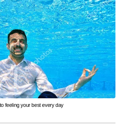
MENT
VIRAL
CITIES
 रिलीज होगी Kangana
VIDEO: बाहर बच्चों को झूला झूलते देखा
मुख्यमं
भारत भाग्य विधाता'?
तो पोता लगा रोने, बच्चे को चुप कराने के
पहले हा
लिए दादाजी ने ट्रेन में ही कर दिया जुगाड़
निगरानी
 में 10 साल का अनुभव है। इन्होंने अपने करियर की शुरुआत प्रतिष्ठित न्यूजपेपर में फील्ड 
, टीवी और डिजिटल तीनों प्लेटफॉर्म पर काम किया है। देश-विदेश, लाइफस्टाइल, धर्म और 
और पढ़ें
े वाले मोहित ने ज्योतिष का भी व्यापक अध्ययन किया है। मोहित के आलेख लाइफस्टाइल, 
यों पर गहरी शोध और प्रामाणिकता पर आधारित होते हैं और इन विषयों पर वह 12,000 से 