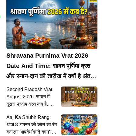
Shravana Purnima Vrat 2026
Date And Time: सावन पूर्णिमा व्रत
और स्नान-दान की तारीख में क्यों है अंतर?
जानें सही तिथि व चन्द्रोदय का समय​​
Second Pradosh Vrat
August 2026: सावन में
दूसरा प्रदोष व्रत कब है, भौम
प्रदोष व्रत अगस्त में किस
Aaj Ka Shubh Rang:
दिन है, जानें श्रावण शुक्ल
आज 8 अगस्त को कौन-सा रंग
त्रयोदशी तिथि का महत्व
बनाएगा आपके बिगड़े काम?