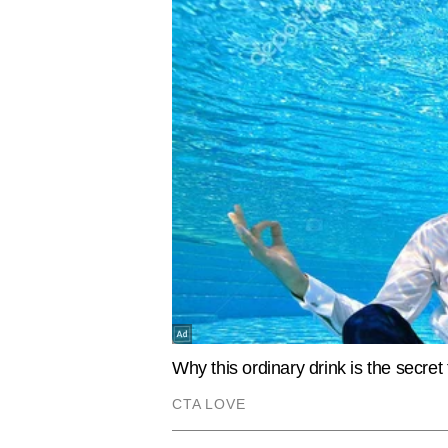
VIRAL
ENTERTAIN
VIDEO: आंखों पर पट्टी, फिर भी मां ने
OTT पर कब
छूकर पहचान लिया अपना बेटा, प्यार के इस
Ranaut की '
एहसास को पाकर इमोशनल हो गया मासूम
मोहित तिवारी
AUTHOR
मोहित तिवारी को पत्रकारिता के क्षेत्र
रिपोर्टिंग से की थी। मोहित ने प्रिंट
आध्यात्मिक विषयों में गहरी रुचि रखन
हेल्थ, न्यूज, धर्म, ज्योतिष आदि विष
अधिक आर्टिकल लिख चुके हैं।
Hindi News
Spirituality