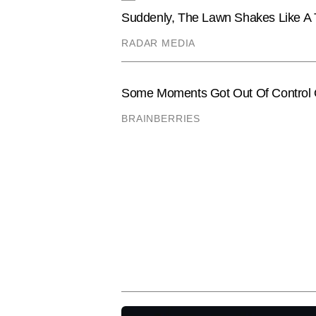
VIRAL
LIFESTYLE
VIDEO: छोटी बच्ची को साथ लेकर ऑटो
एनिमल फैट स
चलाती है यह मां, सपना है अपना घर और
ऐसे सजती थीं
IPS बेटी, भावुक कर देगी महिला की कहानी
कर देंगे हैरा
मोनू झा
AUTHOR
मोनू कुमार टाइम्स नाउ नवभारत की डिज
का अनुभव रखने वाले मोनू वायरल कंटें
तलाशने और कहानियों को आकर्षक अंदाज म
मोनू कुमार 4,000 से अधिक स्टोरीज लि