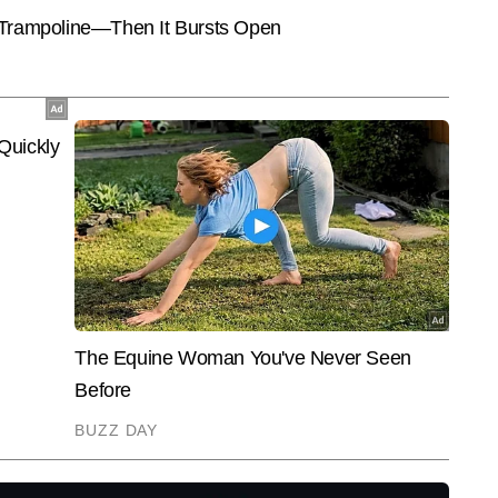
CITIES
INDIA
े ग्रेफाइट तक, चीन में कुछ
Delhi Weather Today: दिल्ली-NCR में
पास हो
 महिलाएं; ये ब्यूटी सीक्रेट्स
आफत बनी रिकॉर्डतोड़ बारिश, आज भी
आरक्षण 
न
IMD का आया अलर्ट; जानें कैसा रहेगा
गांधी 
मौसम
िटल टीम में वायरल और ट्रेंडिंग डेस्क पर काम कर रहे हैं। न्यूजरूम में 4 साल से अधिक 
ट, ऑफबीट खबरों और सोशल मीडिया ट्रेंड्स को पहचानने में बेहद दक्ष हैं। यूनीक एंगल 
और पढ़ें
ें प्रस्तुत करने की उनकी क्षमता उन्हें डिजिटल कंटेंट स्पेस में अलग पहचान देती है। 
ख चुके हैं, जिनमें कई वायरल रिपोर्ट्स, ट्रेंड-बेस्ड अपडेट्स और सोशल मीडिया-फोकस्ड 