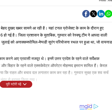
Photo :
AN
ेहद दुखद खबर सामने आ रही है। यहां टनल प्रोजेक्ट के काम के दौरान हुए
र 6 हो गई है। जिला प्रशासन के मुताबिक, गुरुवार को रेस्क्यू टीम ने आपदा वाली
 जुलाई को अनाक्कमपोयिल-मेप्पडी सुरंग परियोजना स्थल पर हुआ था, जो वायनाड
ं काम करने आए प्रवासी मजदूर थे। इनमें उत्तर प्रदेश के रहने वाले सर्वेक्षक
्मा और बिहार के रहने वाले एक्सकेवेटर ऑपरेटर मोहम्मद इमरान शामिल हैं। केरल
ताया कि राहत और बचाव दल लगातार काम कर रहा है। गुरुवार सुबह एक शव सर्च
 अंदर से बरामद किया गया।
पूरी स्टोरी पढ़ें
 केंद्र में रखकर सर्च ऑपरेशन चलाया जा रहा है, क्योंकि अभी भी दो लोग
 सतीशन ने बताया कि घायलों में से तीन को छुट्टी दे दी गई है, जबकि चार की हालत
, गलती सिर्फ इतनी हुई...', इस्तीफे के विवाद पर राम मंदिर ट्रस्ट ने दी सफाई
स्टमॉर्टम वायथिरी तालुक अस्पताल में कराया जाएगा और इसके बाद उन्हें कोझिकोड
जिनमें से दो की स्थिति काफी गंभीर बनी हुई है। सरकार की पहली प्राथमिकता लापता
ाकि उन्हें उनके घर भेजा जा सके।