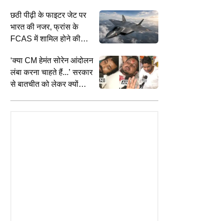
कार्रवाई के खिलाफ जवाबदेही
छठी पीढ़ी के फाइटर जेट पर
की मांग
भारत की नजर, फ्रांस के
FCAS में शामिल होने की
तैयारी
‘क्या CM हेमंत सोरेन आंदोलन
लंबा करना चाहते हैं...’ सरकार
SPORTS
A
से बातचीत को लेकर क्यों
नीरज चोपड़ा के बाद आशीष यादव ने रचा
N
ने के तीन साल बाद भी महिला
नाराज हैं प्रदर्शनकारी छात्र?
इतिहास, 10 साल बाद वर्ल्ड U20
फ
कानून क्यों लागू नहीं हुआ- राहुल
एथलेटिक्स में भारत को दिलाया मेडल
स
ने किरेन रिजिजू से पीछे तीखे सवाल