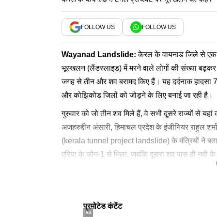
FOLLOW US
FOLLOW US
Wayanad Landslide
:
केरल के वायनाड जिले से एक ब
भूस्खलन (लैंडस्लाइड) में मरने वाले लोगों की संख्या बढ़क
जगह से तीन और शव बरामद किए हैं। यह दर्दनाक हादसा 7
और कोझिकोड जिलों को जोड़ने के लिए बनाई जा रही है।
गुरुवार को जो तीन शव मिले हैं, वे सभी दूसरे राज्यों से यहा
अजहरुद्दीन अंसारी, हिमाचल प्रदेश के इंजीनियर राहुल शर
(kerala tunnel project landslide) के मंत्रियों ने ब
एरिया के जोन-1 से मिला, जबकि दूसरा शव पास ही नदी के
टाइम्स नाउ नवभारत पर ये भी पढ़ें:
फिलहाल दो अलग-अलग जोन और नदी के आसपास के इलाकों को
इस हादसे में 10 लोग घायल भी हुए थे। मुख्यमंत्री वी. डी.
'चंपत राय बिल्कुल बेदाग
बड़े स्तर पर चलाया जा रहा है सर्च ऑपरेशन
सीएम ने दी अहम जानकारी
लापता बताए जा रहे हैं। प्रशासन के मुताबिक, शवों का पो
स्थिर है। वहीं, तीन मजदूर अब भी आईसीयू में भर्ती हैं, 
लेटेस्ट न्यूज
सरकारी मेडिकल कॉलेज अस्पताल में सुरक्षित रखा जाएगा त
लोगों को जल्द से जल्द ढूंढने की है।