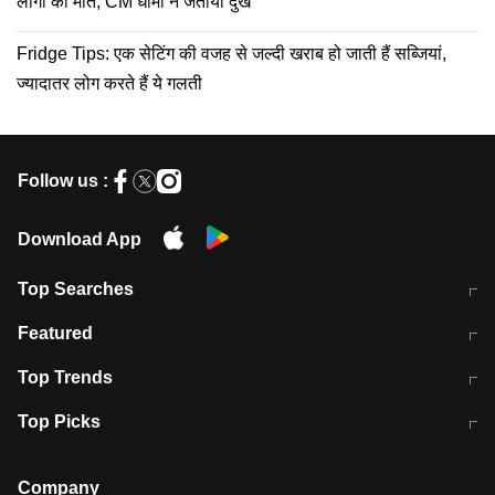
लोगों की मौत; CM धामी ने जताया दुख
Fridge Tips: एक सेटिंग की वजह से जल्दी खराब हो जाती हैं सब्जियां,
ज्यादातर लोग करते हैं ये गलती
Follow us :
Download App
Top Searches
मुंबई में लगे 'जेन जी' के पोस्टर, लिखा- 'मैं
मानसून में वायरल इंफ्केशन से बचाव करेंगी ये
Featured
विद्यार्थियों के साथ हूं
होममेड़ ड्रिंक
10 अगस्त को विधानसभा का घेराव करेंगे
Pune News: प्राइवेट स्कूल में दर्दनाक
Top Trends
छात्र
हादसा
RBI का नया नियम: अब बैंकों को अपनी सभी
जम्मू-श्रीनगर नेशनल हाईवे पर आज वाहनों
Top Picks
शाखाओं में जमा पर देना होगा एकसमान ब्याज
की आवाजाही पूरी तरह ठप
अगले 14 घंटे दिल्ली-यूपी समेत इन राज्यों में
सोशल मीडिया पर वायरल हुई आईआईटी बॉम्बे
बारिश की चेतावनी
के स्टूडेंट की मार्कशीट
Company