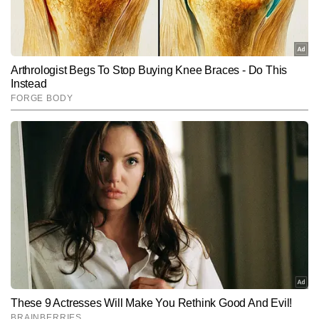
Hindi News
India
End of Article
नितिन अरोड़ा
AUTHOR
नितिन अरोड़ा टाइम्स नाउ नवभारत में न्यूज डेस्क पर सीनियर कॉपी एडिटर के रूप 
में कार्यरत हैं। मीडिया में उनका 6 वर्षों का अनुभव है। वह राजनीति, देश–विदेश की 
बड़ी घटनाओं और समसामयिक मुद्दों को गहराई से समझकर उन्हें सटीक और सरल 
और पढ़ें
भाषा में प्रस्तुत करने में माहिर हैं। उन्होंने अपने करियर में लगातार करंट अफेयर्स, 
पॉलिटिकल डेवलपमेंट्स, डिप्लोमैटिक घटनाएं और डिफेंस सेक्टर से जुड़े विषयों पर 
प्रभावशाली कॉन्टेंट तैयार किया है और अबतक 6 हजार से अधिक आर्टिकल लिख 
Follow Us:
चुके हैं। विभिन्न टॉपिक्स पर एक्सप्लेनेर, डेटा-आधारित रिपोर्ट्स और विश्लेषणात्मक 
कॉपी लिखने में उनकी मजबूत पकड़ है।
Subscribe to our daily Newsletter!
SUBMIT