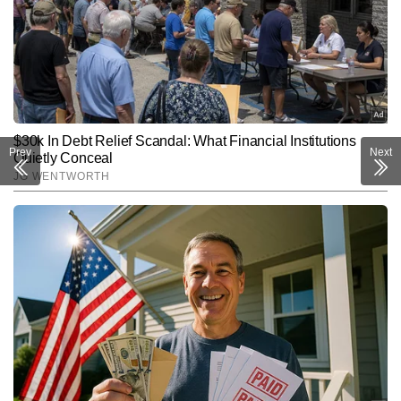
Prev
Next