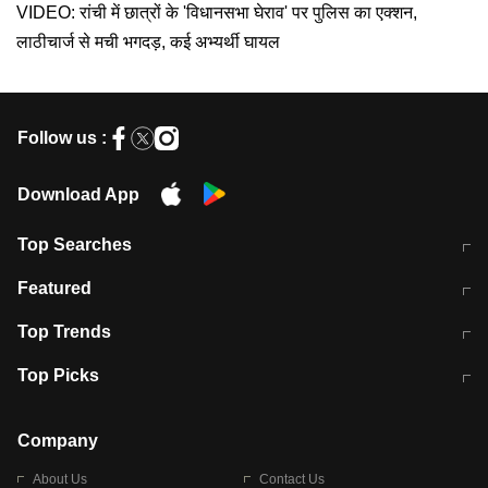
VIDEO: रांची में छात्रों के 'विधानसभा घेराव' पर पुलिस का एक्शन,
लाठीचार्ज से मची भगदड़, कई अभ्यर्थी घायल
Follow us :
Download App
Top Searches
मुंबई में लगे 'जेन जी' के पोस्टर, लिखा- 'मैं
मानसून में वायरल इंफ्केशन से बचाव करेंगी ये
Featured
विद्यार्थियों के साथ हूं
होममेड़ ड्रिंक
10 अगस्त को विधानसभा का घेराव करेंगे
Pune News: प्राइवेट स्कूल में दर्दनाक
Top Trends
छात्र
हादसा
RBI का नया नियम: अब बैंकों को अपनी सभी
जम्मू-श्रीनगर नेशनल हाईवे पर आज वाहनों
Top Picks
शाखाओं में जमा पर देना होगा एकसमान ब्याज
की आवाजाही पूरी तरह ठप
अगले 14 घंटे दिल्ली-यूपी समेत इन राज्यों में
सोशल मीडिया पर वायरल हुई आईआईटी बॉम्बे
बारिश की चेतावनी
के स्टूडेंट की मार्कशीट
Company
About Us
Contact Us