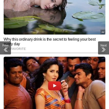
Prev
Next