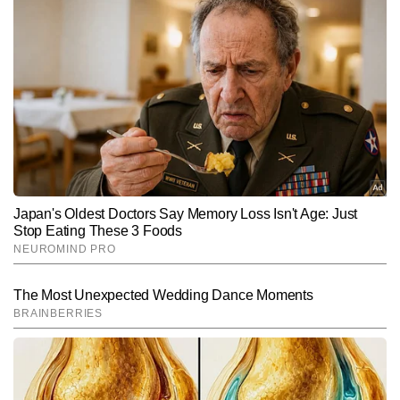
जीतू वर्मा, वृहि कोडवारा, आदित्य सिंह और भाग्य भानुशाली को अहम
भूमिका में देखा जाएगा।
Hindi News
Entertainment
Bollywood
End of Article
ललित कुमार
AUTHOR
ललित कुमार टाइम्स नाउ नवभारत डिजिटल की एंटरटेनमेंट टीम में बतौर राइटर जुड़े 
हैं। पत्रकारिता में डिप्लोमा करने के बाद ललित ने एंटरटेनमेंट बीट में अपना करियर 
शुरू किया और बॉलीवुड, टीवी, वेब सीरीज और सेलेब्रिटी लाइफ से जुड़ी खबरों की 
और पढ़ें
गहरी समझ विकसित की। मीडिया में 12 वर्षों से अधिक का अनुभव रखने वाले 
ललित एंटरटेनमेंट इंडस्ट्री के ट्रेंड्स, ब्रेकिंग अपडेट्स, फिल्म/वेब सीरीज कवरेज 