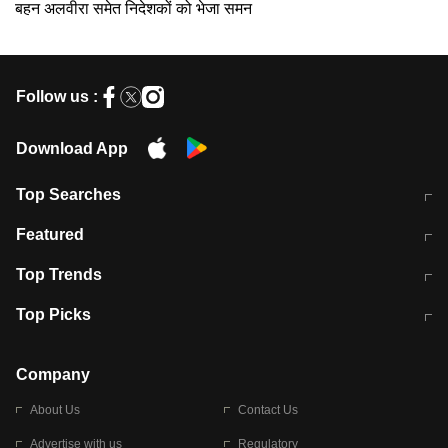
बहन अलवीरा समेत निदेशकों को भेजा समन
Follow us :
Download App
Top Searches
भरत तिवारी कथित एनकाउंटर मामले में बड़ी
CEC के चुनाव में CJI की भूमिका क्यों नहीं?
Featured
कार्रवाई
स्पेन में प्रवासियों का सैलाब! मोरक्को से
ITR फाइलिंग डेडलाइन चूके तो होंगे हिट
Top Trends
हजारों की घुसपैठ
विकेट
RBI का नया नियम: अब बैंकों को अपनी सभी
जम्मू-श्रीनगर नेशनल हाईवे पर आज वाहनों
Top Picks
शाखाओं में जमा पर देना होगा एकसमान ब्याज
की आवाजाही पूरी तरह ठप
अगले 14 घंटे दिल्ली-यूपी समेत इन राज्यों में
सोशल मीडिया पर वायरल हुई आईआईटी बॉम्बे
बारिश की चेतावनी
के स्टूडेंट की मार्कशीट
Company
About Us
Contact Us
Advertise with us
Regulatory