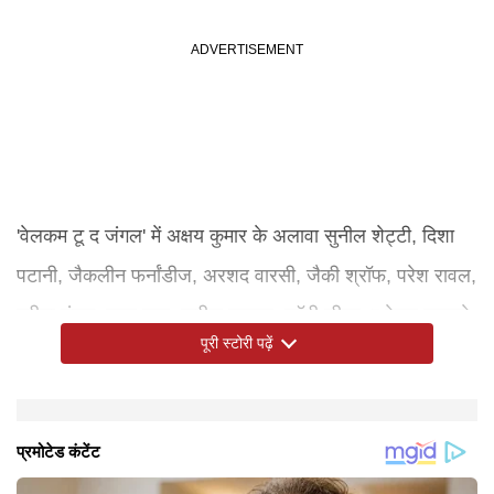
'वेलकम टू द जंगल' में अक्षय कुमार के अलावा सुनील शेट्टी, दिशा
पटानी, जैकलीन फर्नांडीज, अरशद वारसी, जैकी श्रॉफ, परेश रावल,
रवीना टंडन, लारा दत्ता, फरीदा जलाल, जॉनी लीवर, श्रेयस तलपड़े,
पूरी स्टोरी पढ़ें
तुषार कपूर, राजपाल यादव, कृष्णा अभिषेक, कीकू शारदा, दलेर
मेहंदी, आफताब शिवदासानी, मुकेश तिवारी, यशपाल शर्मा, किरण
कुमार, जाकिर हुसैन, विंदू दारा सिंह, उर्वशी रौतेला, हेमंत पांडे, बृजेंद्र
काला, फ़िरोज़ खान, स्वर्गीय पंकज धीर जी, पुनीत इस्सर, सुदेश बेरी,