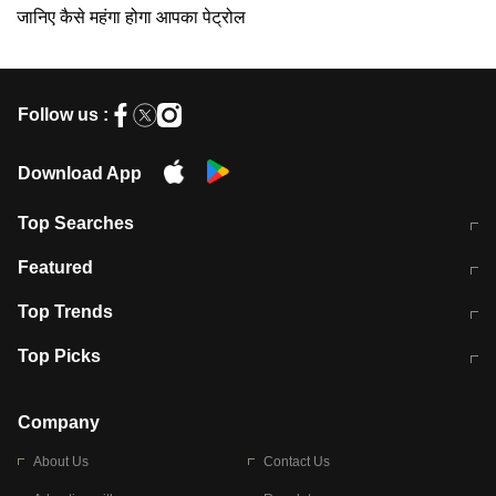
जानिए कैसे महंगा होगा आपका पेट्रोल
Follow us :
Download App
Top Searches
मुंबई में लगे 'जेन जी' के पोस्टर, लिखा- 'मैं
मानसून में वायरल इंफ्केशन से बचाव करेंगी ये
Featured
विद्यार्थियों के साथ हूं
होममेड़ ड्रिंक
10 अगस्त को विधानसभा का घेराव करेंगे
Pune News: प्राइवेट स्कूल में दर्दनाक
Top Trends
छात्र
हादसा
RBI का नया नियम: अब बैंकों को अपनी सभी
जम्मू-श्रीनगर नेशनल हाईवे पर आज वाहनों
Top Picks
शाखाओं में जमा पर देना होगा एकसमान ब्याज
की आवाजाही पूरी तरह ठप
अगले 14 घंटे दिल्ली-यूपी समेत इन राज्यों में
सोशल मीडिया पर वायरल हुई आईआईटी बॉम्बे
बारिश की चेतावनी
के स्टूडेंट की मार्कशीट
Company
About Us
Contact Us