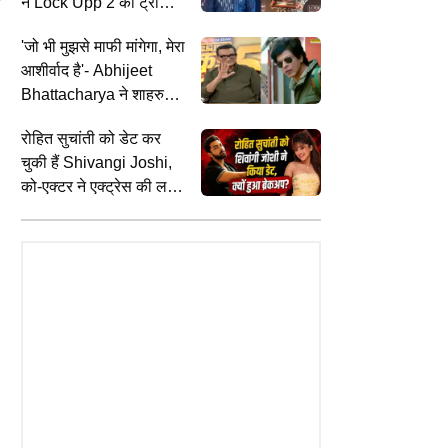
ने Lock Upp 2 की ट्रॉफी
जीतने के बाद बदला एक्ट्रेस
'जो भी मुझसे माफी मांगेगा, मेरा
का नाम
आशीर्वाद है'- Abhijeet
Bhattacharya ने शाहरुख
खान संग विवाद पर तोड़ी चुप्पी
रोहित सुचांती को डेट कर
चुकी हैं Shivangi Joshi,
को-एक्टर ने एक्ट्रेस की लव
लाइफ पर किया बड़ा खुलासा