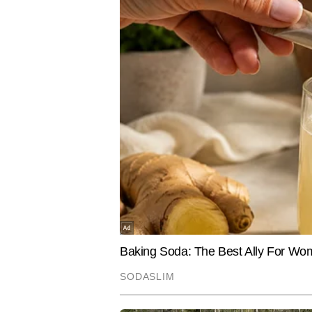
BUSINESS
EDUCATION
30 साल की उम्र में कर रहे Retirement
Bank of B
की तैयारी! 10 करोड़ जुटाने के लिए इतनी
2026: बैंक 
होनी चाहिए मंथली SIP
निकली नौकर
अभय
AUTHOR
अभय टाइम्स नाउ नवभारत डिजिटल में एं
अभय मनोरंजन जगत की खबरों पर मजबूत
सटीक जानकारी के साथ पेश करने के ल
एंटरटेनमेंट इंडस्ट्री में खबरों को प
Hindi News
Entertainment
Bollywood