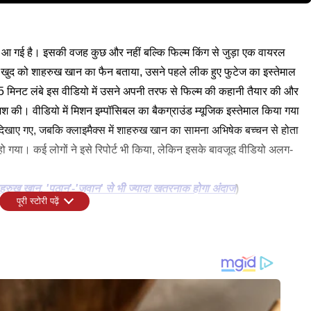
ें आ गई है। इसकी वजह कुछ और नहीं बल्कि फिल्म किंग से जुड़ा एक वायरल
सने खुद को शाहरुख खान का फैन बताया, उसने पहले लीक हुए फुटेज का इस्तेमाल
5 मिनट लंबे इस वीडियो में उसने अपनी तरफ से फिल्म की कहानी तैयार की और
श की। वीडियो में मिशन इम्पॉसिबल का बैकग्राउंड म्यूजिक इस्तेमाल किया गया
िखाए गए, जबकि क्लाइमैक्स में शाहरुख खान का सामना अभिषेक बच्चन से होता
 गया। कई लोगों ने इसे रिपोर्ट भी किया, लेकिन इसके बावजूद वीडियो अलग-
हरुख खान, 'पठान'-'जवान' से भी ज्यादा खतरनाक होगा अंदाज
)
पूरी स्टोरी पढ़ें
0 करोड़ रुपये के बजट में बन रही है। फिल्म किंग इसी साल 24 दिसंबर को बड़े
या वीडियो लीक हुई हो। इससे पहले फिल्म के सेट शाहरुख खान समेत कई स्टार्स के
ा पर हलचल मचा दी है।
 आपकी क्या राय है, कमेंट करके हमें जरूर बताएं।