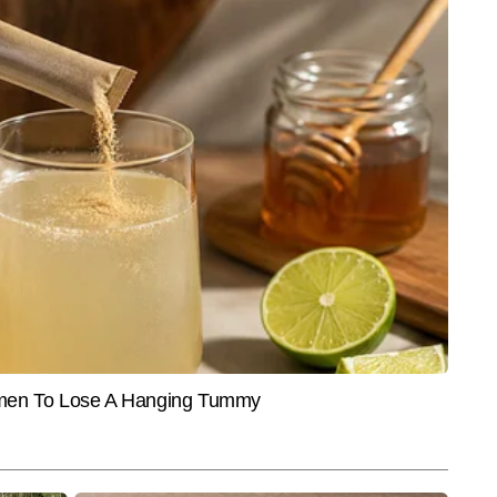
CRIME
TECH
aroda SO Recruitment
घर बिका, कर्ज बाकी...तेलंगाना में जुए में पैसे
Apple
ऑफ बड़ौदा में 206 पदों पर
हारने के बाद CA ने 'हीलियम गैस' सूंघकर दे
Apple 
ी, जानें कब तक करें आवेदन
दी जान
क्या हो
टरटेनमेंट डेस्क पर चीफ कॉपी एडिटर हैं। टीवी पत्रकारिता में डिप्लोमा हासिल करने वाले 
 पकड़ रखते हैं। वे फिल्म, टीवी, ओटीटी और सेलिब्रिटी अपडेट्स को सरल भाषा में और 
और पढ़ें
िए जाने जाते हैं। अभय अबतक 9,000 से अधिक खबरें लिख चुके हैं। तेजी से बदलती 
कड़ने, रिसर्च करने और समय पर प्रकाशित करने में उनकी खास दक्षता है।