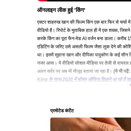
ऑनलाइन लीक हुई 'किंग'
एक्टर शाहरुख खान की फिल्म किंग एक बार फिर से चर्चा म
वीडियो है। रिपोर्ट के मुताबिक हाल ही में एक शख्स, जि
करके किंग का पूरा फैन-मेड AI वर्जन बना डाला। करीब 1
एडिटिंग के जरिए उसे असली फिल्म जैसा लुक देने की कोशि
था। इसमें सुहाना खान और दीपिका पादुकोण के कई सीन द
नजर आया। ये वीडियो सोशल मीडिया पर तेजी से वायरल हो
अलग सर्वर पर अब भी मौजूद बताया जा रहा है।
(ये भी पढ़ें:
King के साथ 2026 में बॉक्स ऑफिस हिलाने आ रहे हैं शा
रिपोर्ट्स के मुताबिक शाहरुख खान की फिल्म किंग करीब 35
ऐसा पहली बार नहीं है जब फिल्म किंग से जुड़ी कोई फोटो 
इतने करोड़ में बन रही है ये फिल्म
अप्रैल में लीक हुई लीक हुई थी फोटोज-वीडियो
पर्दे पर रिलीज होने वाली है। इस वीडियो ने सोशल मीडिय
लुक लीक हो गए थे। फिल्म किंग से जुड़ी इस खबर को लेकर
लेटेस्ट न्यूज