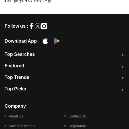
बोले- हमें ईरान पर भरोसा नहीं
Follow us :
Download App
Top Searches
मुंबई में लगे 'जेन जी' के पोस्टर, लिखा- 'मैं
मानसून में वायरल इंफ्केशन से बचाव करेंगी ये
Featured
विद्यार्थियों के साथ हूं
होममेड़ ड्रिंक
10 अगस्त को विधानसभा का घेराव करेंगे
Pune News: प्राइवेट स्कूल में दर्दनाक
Top Trends
छात्र
हादसा
RBI का नया नियम: अब बैंकों को अपनी सभी
जम्मू-श्रीनगर नेशनल हाईवे पर आज वाहनों
Top Picks
शाखाओं में जमा पर देना होगा एकसमान ब्याज
की आवाजाही पूरी तरह ठप
अगले 14 घंटे दिल्ली-यूपी समेत इन राज्यों में
सोशल मीडिया पर वायरल हुई आईआईटी बॉम्बे
बारिश की चेतावनी
के स्टूडेंट की मार्कशीट
Company
About Us
Contact Us
Advertise with us
Regulatory