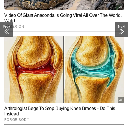
Prev
Next