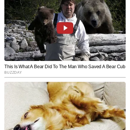
फिल्म में उनके साथ दिशा पाटनी मुख्य भूमिका में हैं और यह 14
अगस्त 2026 को सिनेमाघरों में रिलीज होगी।
Hindi News
Entertainment
Bollywood
End of Article
कुमार सरस
AUTHOR
कुमार सरस टाइम्स नाउ नवभारत डिजिटल में एंटरटेनमेंट राइटर के रूप में कार्यरत 
हैं। उनकी लेखन शैली सरल, स्पष्ट और रोचक है, जो पाठकों को तुरंत जोड़ लेती 
है। कुमार सरस को बॉलीवुड, टीवी और OTT की ट्रेंडिंग खबरों पर काम करने में 
और पढ़ें
खास रुचि है। अब तक उन्होंने 2,500 से अधिक आर्टिकल्स लिखे हैं, जिनमें ब्रेकिंग 
न्यूज़, एक्सक्लूसिव अपडेट्स और एंटरटेनमेंट फीचर्स शामिल हैं।