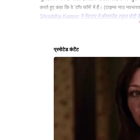
करते हुए कहा कि वे 'टॉप फॉर्म' में हैं। (टाइम्स नाउ नवभारत
Shraddha Kapoor ने थिएटर में बॉयफ्रेंड राहुल मोद
दूसरे यूजर ने 'आवारापन 2' के टीजर को 'बहुत बढ़िया' ब
भूमिकाओं में दिखाई देंगे। फिल्म में इमरान हाशमी के अपो
लेटेस्ट न्यूज
के लिए फैन्स बेहद उत्साहित हैं। इमरान हाशमी और दिशा 
SPORTS
SPORTS
हॉकी विश्व कप 2026 के लिए पाकिस्तानी
हॉकी विश्व क
की टीम का ऐलान, अबु बकर बने कप्तान
करेंगे संयो