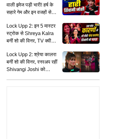
वाली इमेज पड़ी भारी! हर्ष के
सहारे गेम और इन वजहों से
शिवांगी जोशी हार गईं फिनाले
Lock Upp 2: इन 5 मास्टर
स्ट्रोक से Shreya Kalra
बनीं शो की विनर, TV क्वीन
Shivangi Joshi को दी
Lock Upp 2: श्रेया कालरा
करारी मात
बनीं शो की विनर, रनरअप रहीं
Shivangi Joshi को
ट्रोलर्स ने दी दूसरा नाम रखने
की सलाह
INDIA
I
 में एनालॉग पनीर पर बैन : अब
'बीइंग ह्यूमन' ज्वेलरी विवाद में अभिनेता
'
न, बिक्री, भंडारण और परिवहन पर
सलमान खान की बढ़ीं मुश्किलें, कोर्ट ने बहन
म
रह रोक
अलवीरा समेत निदेशकों को भेजा समन
क