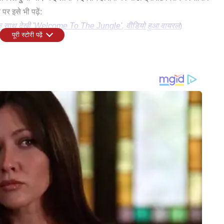
 पर इसे भी पढ़ें:
ी के साथ देखी 'Welcome To The Jungle', वीडियो हुआ वायरल
)
पूरी स्टोरी पढ़ें
ताया। इस मूवी में इमरान हाशमी के अलावा शबाना आजमी और सुविंदर विक्की भी अहम
जिट दिशा पाटनी को कास्ट किया गया है। दोनों की ऑनस्क्रीन केमिस्ट्री को देखने
पाटनी की यह फिल्म 14 अगस्त को रिलीज होने के लिए तैयार है।
WORLD
CITIES
प में भारत का प्रतिनिधित्व
Bangladesh Measles: बांग्लादेश में
गुजरात
ग से गोलकीपर बने मोहित एचएस
खसरे का कहर जारी, पांच और बच्चों की
उत्पाद
मौत; मृतकों की संख्या 854 पहुंची
पूरी त