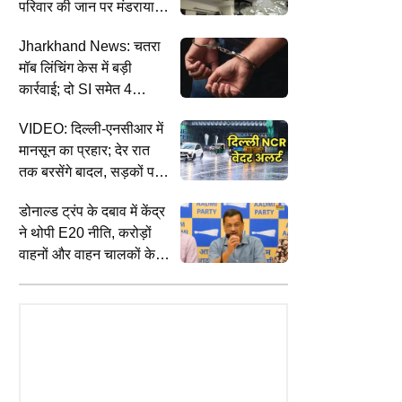
परिवार की जान पर मंडराया
खतरा! गौर सिटी फर्स्ट एवेन्यू
Jharkhand News: चतरा
सोसाइटी में गिरा छत का
मॉब लिंचिंग केस में बड़ी
प्लास्टर
कार्रवाई; दो SI समेत 4
पुलिसकर्मी सस्पेंड, अब तक
VIDEO: दिल्ली-एनसीआर में
11 गिरफ्तार
मानसून का प्रहार; देर रात
तक बरसेंगे बादल, सड़कों पर
जलभराव से हाल बेहाल
डोनाल्ड ट्रंप के दबाव में केंद्र
ने थोपी E20 नीति, करोड़ों
वाहनों और वाहन चालकों के
े
लिए बड़ा संकट; अरविंद
ी
केजरीवाल ने BJP पर साधा
निशाना