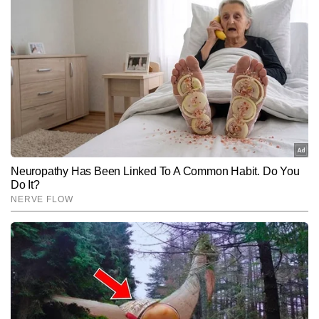
जटिल लोकल इश्यूज को सहज, स्पष्ट और असरदार अंदाज में पेश करने में दक्ष हैं 
भागलपुर
पेट्रोल
109.15
और अबतक 2,000 से अधिक न्यूज रिपोर्ट लिख चुके हैं। उनकी लेखन शैली शहर 
की नब्ज पकड़ते हुए ऐसे कंटेंट पर केंद्रित रहती है, जो सीधे पाठकों के जीवन और 
Follow Us:
डीजल
95.94
उनकी रोजमर्रा की चिंताओं से जुड़ा होता है।
CNG
93
Subscribe to our daily Newsletter!
पूर्णिया
पेट्रोल
110.17
SUBMIT
डीजल
96.89
CNG
93
बेगूसराय
पेट्रोल
107.93
डीजल
94.8
CNG
88.5
सीवान
पेट्रोल
109.69
डीजल
96.46
CNG
96