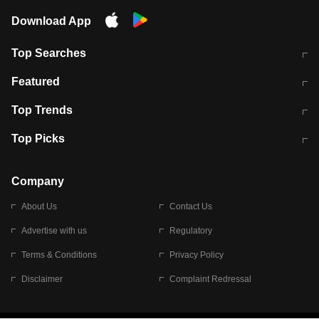
Download App
Top Searches
मुंबई में लगे 'जेन जी' के पोस्टर, लिखा- 'मैं
मानसून में वायरल इंफ्केशन से बचाव करेंगी ये
Featured
विद्यार्थियों के साथ हूं
होममेड़ ड्रिंक
10 अगस्त को विधानसभा का घेराव करेंगे
Pune News: प्राइवेट स्कूल में दर्दनाक
Top Trends
छात्र
हादसा
RBI का नया नियम: अब बैंकों को अपनी सभी
जम्मू-श्रीनगर नेशनल हाईवे पर आज वाहनों
Top Picks
शाखाओं में जमा पर देना होगा एकसमान ब्याज
की आवाजाही पूरी तरह ठप
अगले 14 घंटे दिल्ली-यूपी समेत इन राज्यों में
सोशल मीडिया पर वायरल हुई आईआईटी बॉम्बे
बारिश की चेतावनी
के स्टूडेंट की मार्कशीट
Company
About Us
Contact Us
Advertise with us
Regulatory
Terms & Conditions
Privacy Policy
Disclaimer
Complaint Redressal