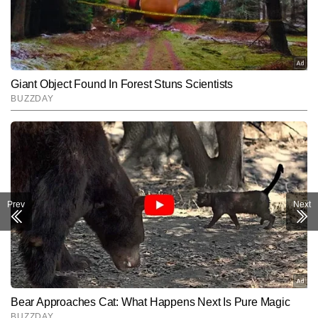
कटिहार
पेट्रोल
109.74
डीजल
96.49
CNG
93
मुंगेर
पेट्रोल
108.45
डीजल
95.28
CNG
93
Prev
Next