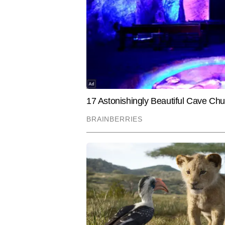
नोंकझोक; राज्यसभा में गर्माया माहौल
ट्रॉफी जीतन
शिवानी कोटनाला
AUTHOR
शिवानी कोटनाला टाइम्स नाउ नवभारत ड
से ज्यादा के अनुभव के साथ शिवानी ने
फाइनेंस, बैंकिंग से जुड़ी खबरों पर व
Hindi News
Business