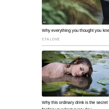
2026
ईद)
जम्मू-कश्मीर, उत्तर
रामानुज सिंह
AUTHOR
28 मई,
ईद-उल-अजहा जारी
गुरुवार
जम्मू-कश्मीर
2026
(बकरी ईद)
रामानुज सिंह पत्रकारिता में दो दशकों 
काम करते हुए बिजनेस, पर्सनल फाइनेंस
31 मई,
साप्ताहिक अवकाश
रविवार
सभी राज्य
विशेषज्ञता विकसित की है। जर्नलिज्म मे
2026
(रविवार)
जटिल वित्तीय विषयों को सरल, विश्वसन
से अधिक स्टोरीज लिख चुके हैं।
Hindi News
Business