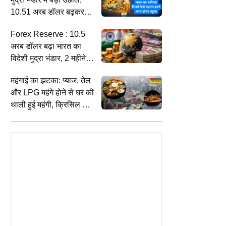
10.51 अरब डॉलर बढ़कर
इतना हुआ
Forex Reserve : 10.5
अरब डॉलर बढ़ा भारत का
विदेशी मुद्रा भंडार, 2 महीने के
शीर्ष पर पहुंचा
महंगाई का झटका: प्याज, तेल
और LPG महंगे होने से घर की
थाली हुई महंगी, क्रिसिल का
दावा
CRIME
W
म कोर्ट ने CDSL को दी बड़ी राहत,
दुष्कर्म केस में नारायण साईं को सुप्रीम कोर्ट
प
हाई कोर्ट के फैसले पर रोक; जानिए
से बड़ा झटका, हाईकोर्ट के आदेश में दखल
र
रती है यह संस्था
से इनकार
म