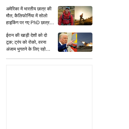
समेत 11 नागरिक घायल,
अमेरिका में भारतीय छात्र की
यमन में 30 सैनिकों की मौत
मौत; कैलिफोर्निया में सोलो
TRAVEL
E
हाइकिंग पर गए PhD छात्र
u Murder: ओझा के भड़काने पर
IRCTC Tour Package: आईआरसीटीसी
L
विक्रम मुबाई का 2 दिन बाद
े भतीजे को कुल्हाड़ी से काटा, पुलिस
के साथ बनाएं धार्मिक यात्रा का प्लान, 3
क
ईरान की खाड़ी देशों को दो
मिला शव
रोपियों को किया गिरफ्तार
धाम और 11 ज्योतिर्लिंग दर्शन का पैकेज
न
टूक; ट्रंप को रोको, वरना
अंजाम भुगतने के लिए रहो
तैयार!