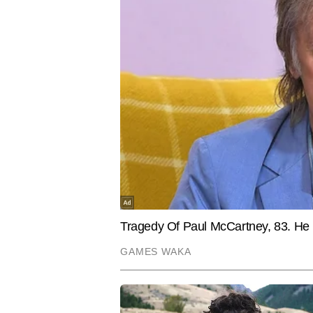
SPIRITUALITY
ENTERTAIN
Kalki Jayanti 2026 Date: कल्कि
प्रभास की 
जयंती कब है? जानें सावन शुक्ल षष्ठी तिथि
स्टारर 'Gol
का महत्व, पूजा का शुभ मुहूर्त और क्यों मनाया
दिन हिलेंगे 
जाता है यह पर्व
नितिन अरोड़ा
AUTHOR
नितिन अरोड़ा टाइम्स नाउ नवभारत में न्
अनुभव है। वह राजनीति, देश–विदेश की
प्रस्तुत करने में माहिर हैं। उन्होंने
डिफेंस सेक्टर से जुड़े विषयों पर प्
टॉपिक्स पर एक्सप्लेनेर, डेटा-आधारित
Hindi News
World