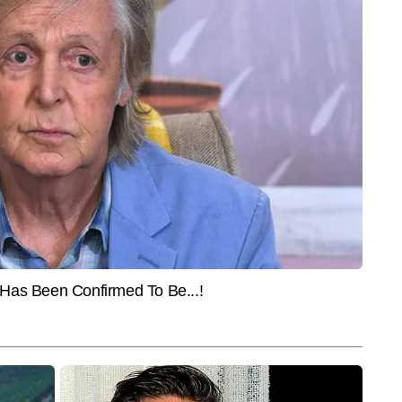
MENT
VIRAL
CITIES
'Fauzi' से होगा Ajay Devgn
गुजरात का रहस्यमयी कुआं! 5 दिनों से
Palam
maal 5' का तगड़ा क्लैश !! इस
लगातार हिल रहा है कुएं का पानी, Video
चाचा न
सिनेमाघर
हुआ वायरल
ने 5 आ
यूज डेस्क पर सीनियर कॉपी एडिटर के रूप में कार्यरत हैं। मीडिया में उनका 6 वर्षों का 
 बड़ी घटनाओं और समसामयिक मुद्दों को गहराई से समझकर उन्हें सटीक और सरल भाषा में 
और पढ़ें
 अपने करियर में लगातार करंट अफेयर्स, पॉलिटिकल डेवलपमेंट्स, डिप्लोमैटिक घटनाएं और 
रभावशाली कॉन्टेंट तैयार किया है और अबतक 6 हजार से अधिक आर्टिकल लिख चुके हैं। विभिन्न 
 रिपोर्ट्स और विश्लेषणात्मक कॉपी लिखने में उनकी मजबूत पकड़ है।
End of Article