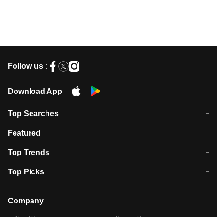
Follow us :
Download App
Top Searches
मुंबई में लगे 'जेन जी' के पोस्टर, लिखा- 'मैं
मानसून में वायरल इंफ्केशन से बचाव करेंगी ये
Featured
विद्यार्थियों के साथ हूं
होममेड़ ड्रिंक
10 अगस्त को विधानसभा का घेराव करेंगे
Pune News: प्राइवेट स्कूल में दर्दनाक
Top Trends
छात्र
हादसा
RBI का नया नियम: अब बैंकों को अपनी सभी
जम्मू-श्रीनगर नेशनल हाईवे पर आज वाहनों
Top Picks
शाखाओं में जमा पर देना होगा एकसमान ब्याज
की आवाजाही पूरी तरह ठप
अगले 14 घंटे दिल्ली-यूपी समेत इन राज्यों में
सोशल मीडिया पर वायरल हुई आईआईटी बॉम्बे
बारिश की चेतावनी
के स्टूडेंट की मार्कशीट
Company