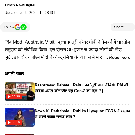
Times Now Digital
Updated
Jul 9, 2026, 16:28 IST
Follow
Share
PM Modi Australia Visit : प्रधानमंत्री नरेंद्र मोदी ने मेलबर्न में भारतीय
समुदाय को संबोधित किया. इस दौरान 30 हजार से ज्यादा लोगों की भीड़
जुटी. इस दौरान पीएम मोदी ने ऑस्ट्रेलिया के विकास में भारतीयों के योगदान
Read more
को सराहा. उन्होंने घोषणा की कि भारत जल्द अपना स्पेस स्टेशन बनाने की
तैयारी कर रहा है. #pmmodi #australia #melbourne
अगली खबर
#timesnownavbharat #latesthindinews #hindinews
Rashtravad Debate | Rahul का 'नूरी' वाला वीडियो..PM की
#topnews #latestnews
स्वदेशी अपील कौन जीत रहा Gen-Z का दिल ? |
36:56
News Ki Pathshala | Rubika Liyaquat: FCRA में बदलाव
से सबसे ज्यादा नाराज कौन ?
55:16