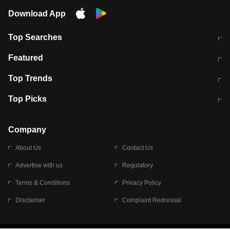
Download App
Top Searches
भरत तिवारी कथित एनकाउंटर मामले में बड़ी
CEC के चुनाव में CJI की भूमिका क्यों नहीं?
Featured
कार्रवाई
स्पेन में प्रवासियों का सैलाब! मोरक्को से
ITR फाइलिंग डेडलाइन चूके तो होंगे हिट
Top Trends
हजारों की घुसपैठ
विकेट
RBI का नया नियम: अब बैंकों को अपनी सभी
जम्मू-श्रीनगर नेशनल हाईवे पर आज वाहनों
Top Picks
शाखाओं में जमा पर देना होगा एकसमान ब्याज
की आवाजाही पूरी तरह ठप
अगले 14 घंटे दिल्ली-यूपी समेत इन राज्यों में
सोशल मीडिया पर वायरल हुई आईआईटी बॉम्बे
बारिश की चेतावनी
के स्टूडेंट की मार्कशीट
Company
About Us
Contact Us
Advertise with us
Regulatory
Terms & Conditions
Privacy Policy
Disclaimer
Complaint Redressal