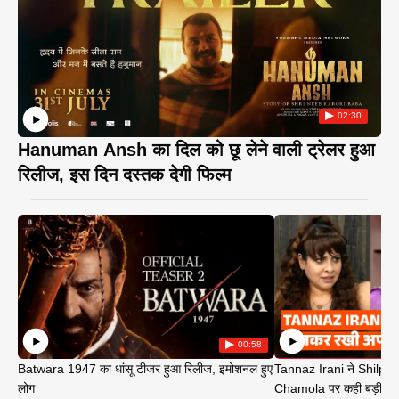
02:30
Hanuman Ansh का दिल को छू लेने वाली ट्रेलर हुआ
रिलीज, इस दिन दस्तक देगी फिल्म
00:58
Batwara 1947 का धांसू टीजर हुआ रिलीज, इमोशनल हुए
Tannaz Irani ने Shilp
लोग
Chamola पर कही बड़ी बा