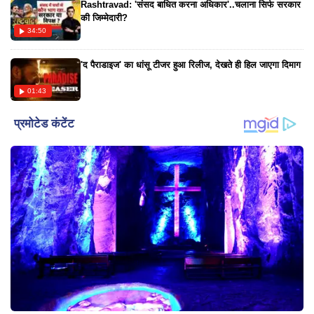
Rashtravad: 'संसद बाधित करना अधिकार'..चलाना सिर्फ सरकार
की जिम्मेदारी?
34:50
'द पैराडाइज' का धांसू टीजर हुआ रिलीज, देखते ही हिल जाएगा दिमाग
01:43