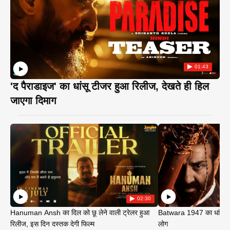
01:43
'द पैराडाइज' का धांसू टीजर हुआ रिलीज, देखते ही हिल
जाएगा दिमाग
02:30
Hanuman Ansh का दिल को छू लेने वाली ट्रेलर हुआ
Batwara 1947 का धांसू ट
रिलीज, इस दिन दस्तक देगी फिल्म
लोग