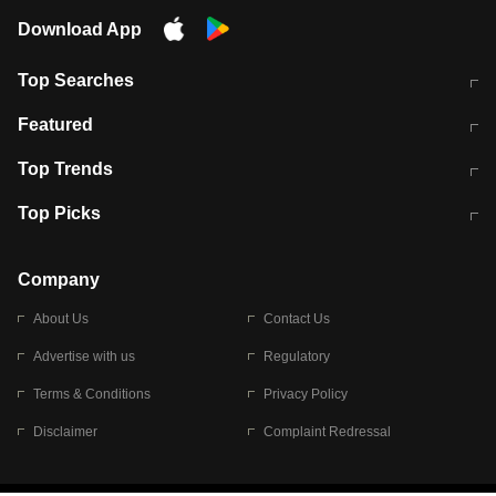
Download App
Top Searches
मुंबई में लगे 'जेन जी' के पोस्टर, लिखा- 'मैं
मानसून में वायरल इंफ्केशन से बचाव करेंगी ये
Featured
विद्यार्थियों के साथ हूं
होममेड़ ड्रिंक
10 अगस्त को विधानसभा का घेराव करेंगे
Pune News: प्राइवेट स्कूल में दर्दनाक
Top Trends
छात्र
हादसा
RBI का नया नियम: अब बैंकों को अपनी सभी
जम्मू-श्रीनगर नेशनल हाईवे पर आज वाहनों
Top Picks
शाखाओं में जमा पर देना होगा एकसमान ब्याज
की आवाजाही पूरी तरह ठप
अगले 14 घंटे दिल्ली-यूपी समेत इन राज्यों में
सोशल मीडिया पर वायरल हुई आईआईटी बॉम्बे
बारिश की चेतावनी
के स्टूडेंट की मार्कशीट
Company
About Us
Contact Us
Advertise with us
Regulatory
Terms & Conditions
Privacy Policy
Disclaimer
Complaint Redressal