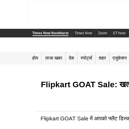
Times Now Navbharat
Times Now
Zoom
ET Now
होम
ताजा खबर
देश
स्पोर्ट्स
शहर
एजुकेशन
Flipkart GOAT Sale: खत्म हो 
Flipkart GOAT Sale में आपको फ्लैट डिस्काउ