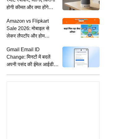
होगी कीमत और क्या होंगे
फीचर्स
Amazon vs Flipkart
Sale 2026: मोबाइल से
लेकर लैपटॉप और होम
अप्लायंसेज तक क्या-क्या
Gmail Email ID
मिलेगा सस्ता? जानें पूरी डील
TAINMENT
SPORTS
T
Change: मिनटों में बदलें
ma Tanna ने बेटे संग शेयर की
श्रीलंका क्रिकेट का बड़ा फैसला, गाले में
D
अपनी पसंद की ईमेल आईडी,
ोटो, फैंस को दिखाई लाडले की
होने वाले टेस्ट से पहले फैंस को दिया तोहफा
2
जानें पूरा प्रोसेस
ट