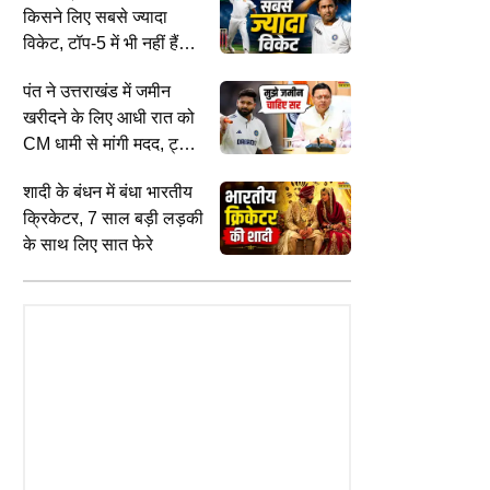
किसने लिए सबसे ज्यादा
विकेट, टॉप-5 में भी नहीं हैं
चमिंडा वास
पंत ने उत्तराखंड में जमीन
खरीदने के लिए आधी रात को
CM धामी से मांगी मदद, ट्वीट
PHOTOS
H
कर लिखा ऐसा
बारिश के बीच 10 मिनट की Sunlight भी
फ
ैप में फंसा एयरफोर्स अफसर? PAK
शादी के बंधन में बंधा भारतीय
बन सकती है वरदान! जानें कई दिन तक बिना
र
को देता था खुफिया जानकारी,
क्रिकेटर, 7 साल बड़ी लड़की
धूप के रहने के नुकसान
7
ार
के साथ लिए सात फेरे