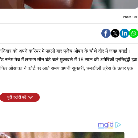
Photo :
A
 शनिवार को अपने करियर में पहली बार फ्रेंच ओपन के चौथे दौर में जगह बनाई।
्लैम मैच में लगभग तीन घंटे चले मुकाबले में 18 साल की अमेरिकी प्रतिद्वंद्वी इवा
र फिर ओसाका ने कोर्ट पर आते समय अपनी सुनहरी, चमकीली ड्रेस के ऊपर एक
पूरी स्टोरी पढ़ें
भरा रहा। तापमान 34 डिग्री सेल्सियस (93 फारेनहाइट) तक पहुंचने का अनुमान था।
मेरिका के प्रतिद्वंद्वी ब्रैंडन नाकाशिमा से होगा। दो दिन पहले यानिक सिनर की
द है। ओसाका के राउंड 16 प्रतिद्वंद्वी का फैसला शीर्ष रैंकिंग खिलाड़ी आर्यना
मे ड्रॉ में सबसे ऊंची वरीयता वाले खिलाड़ी हैं। इसके अलावा 17 वर्षीय फ्रांस
ाबले के विजेता से होगा। मौजूदा चैंपियन कोको गॉफ का मुकाबला 28वीं वरीयता
 वह 1973 में 16 वर्षीय ब्योर्न बोर्ग के बाद, रोलां गैरां में चौथे दौर तक पहुंचने