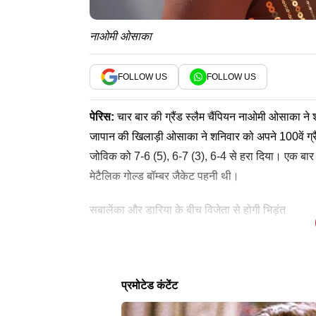
नाओमी ओसाका
FOLLOW US
FOLLOW US
पेरिस:
चार बार की ग्रैंड स्लैम चैंपियन नाओमी ओसाका ने
जापान की खिलाड़ी ओसाका ने शनिवार को अपने 100वें ग्रैंड स
जोविक को 7-6 (5), 6-7 (3), 6-4 से हरा दिया। एक बा
मेटैलिक गोल्ड बॉम्बर जैकेट पहनी थी।
सबालेंका और डारिया के बीच विजेता से होगी भिड़ंत
टूर्नामेंट के लगातार सातवें दिन भी मौसम गर्म और उमस 
पुरुषों के मुकाबले में फेलिक्स ऑगर-एलियासिमे का सामना अ
(भाषा)
ऐसा रहा अन्य मुकाबलों का हाल
रविवार और दूसरे हफ्ते में गर्मी से कुछ राहत मिलने की उम्मी
उलटफेर भरी हार के बाद चौथी वरीयता प्राप्त ऑगर-एलियासि
लेटेस्ट न्यूज
सबालेंका और डारिया कसात्किना के बीच में होने वाले मुक
की खिलाड़ी मोइस कौमे का मुकाबला एलेजांद्रो टैबिलो से होगा।