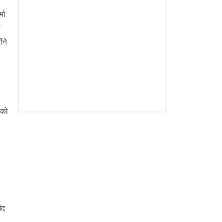
मा
ंने
 को
ंद