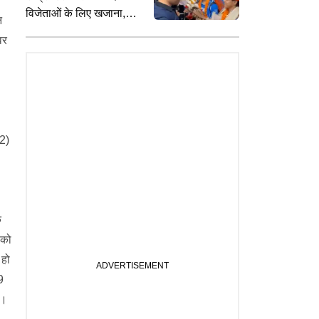
विजेताओं के लिए खजाना,
न
करोंड़ों के नकद पुरस्कार का
वर
किया ऐलान
2)
क
 को
 हो
9
ा।