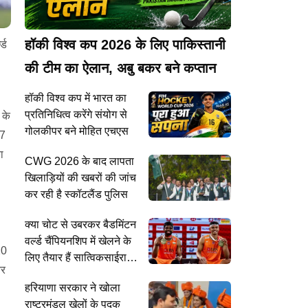
हॉकी विश्व कप 2026 के लिए पाकिस्तानी
्ड
की टीम का ऐलान, अबु बकर बने कप्तान
हॉकी विश्व कप में भारत का
प्रतिनिधित्व करेंगे संयोग से
 के
गोलकीपर बने मोहित एचएस
17
ा
CWG 2026 के बाद लापता
खिलाड़ियों की खबरों की जांच
कर रही है स्कॉटलैंड पुलिस
क्या चोट से उबरकर बैडमिंटन
वर्ल्ड चैंपियनशिप में खेलने के
20
लिए तैयार हैं सात्विकसाईराज
और
रंकी रेड्डी? कोच ने खत्म
हरियाणा सरकार ने खोला
किया सस्पेंस
राष्ट्रमंडल खेलों के पदक