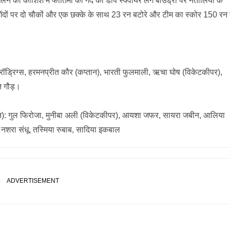
खेलने की कोशिश में फातिमा की गेंद को डीप स्क्वायर लेग बाउंड्री पर नतालिया के
र गेंदों पर दो चौकों और एक छक्के के साथ 23 रन बटोरे और टीम का स्कोर 150 रन 
मिमा रॉड्रिग्स, हरमनप्रीत कौर (कप्तान), भारती फुलमाली, ऋचा घोष (विकेटकीपर),
ति गौड़।
इलेवन): गुल फिरोजा, मुनीबा अली (विकेटकीपर), आयशा जफर, सायरा जबीन, आलिया
 नशरा संधू, तस्मिया रुबाब, सादिया इकबाल