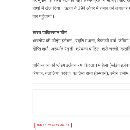
पर मुनीबा के हाथों स्टंप हो गईं। हरमनप्रीत ने भी बड़ा शॉट 
हाथों में खेल दिया। ऋचा ने 19वें ओवर में रुबाब की लगाता
पार पहुंचाया।
भारत-पाकिस्तान टीम-
भारतीय की प्लेइंग इलेवन:- स्मृति मंधाना, शेफाली वर्मा, जे
दीप्ति शर्मा, अरुंधति रेड्डी, श्रेयंका पाटिल, श्री चरणी, क्रां
पाकिस्तान की प्लेइंग इलेवन:- पाकिस्तान महिला (प्लेइंग 
रियाज़, नतालिया परवेज़, फातिमा सना (कप्तान), रमीन शमीम,
JUN 14, 2026 22:46 IST