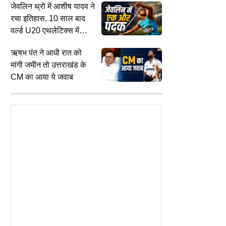
जेवलिन थ्रो में आशीष यादव ने
रचा इतिहास, 10 साल बाद
वर्ल्ड U20 एथलेटिक्स में
भारत को दिलाया मेडल
ऋषभ पंत ने आधी रात को
मांगी जमीन तो उत्तराखंड के
CITIES
E
CM का आया ये जवाब
D
UP ही नहीं तक उत्तराखंड पहुंचाएगा गंगा
अ
ंथी नेता एस्प्रीएला बने कोलंबिया के
एक्सप्रेसवे, मेरठ से हरिद्वार तक होगा
F
ट्रपति, सशस्त्र समूहों से निपटना
विस्तार; MoU पर हुए हस्ताक्षर
क
बसे बड़ी चुनौती