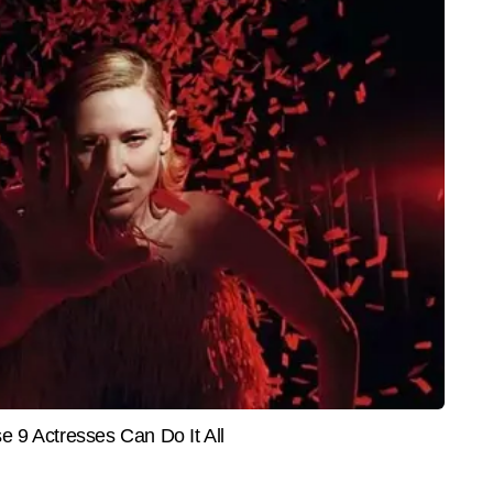
र दिया गया था।
शानदार प्रदर्शन करते हुए 498 रन बनाए थे।
EDUCATION
WORL
ेशा इंसान ही नहीं होता! उफनती
RRB Group D Vacancy: रेलवे ग्रुप डी
दक्षिणप
 फंसे युवक को बचाने गए गजराज
के 30 हजार पदों पर होगी भर्ती,
नए राष्
हुआ वायरल
नोटिफिकेशन सितंबर-अक्टूबर में संभव
होगी स
डिजिटल की स्पोर्ट्स टीम के सदस्य हैं। करीब 10 वर्षों के पत्रकारिता अनुभव के साथ वे 
 बैडमिंटन और अन्य प्रमुख खेलों की गहरी समझ रखते हैं। खेलों की बारीकियों को पकड़ने, 
और पढ़ें
ने और मैच परिस्थितियों को सरल व रोचक अंदाज में समझाने की उनकी क्षमता उन्हें स्पोर्ट्स 
र्नलिज़्म में डिप्लोमा कर चुके समीर ने टीवी मीडिया में भी काम किया है, जिससे उन्हें 