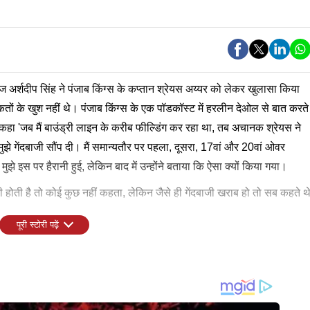
ज अर्शदीप सिंह ने पंजाब किंग्स के कप्तान श्रेयस अय्यर को लेकर खुलासा किया
तों के खुश नहीं थे। पंजाब किंग्स के एक पॉडकॉस्ट में हरलीन देओल से बात करते
 कहा 'जब मैं बाउंड्री लाइन के करीब फील्डिंग कर रहा था, तब अचानक श्रेयस ने
मुझे गेंदबाजी सौंप दी। मैं समान्यतौर पर पहला, दूसरा, 17वां और 20वां ओवर
दी। मुझे इस पर हैरानी हुई, लेकिन बाद में उन्होंने बताया कि ऐसा क्यों किया गया।
होती है तो कोई कुछ नहीं कहता, लेकिन जैसे ही गेंदबाजी खराब हो तो सब कहते थ
पूरी स्टोरी पढ़ें
 के दौरान अर्शदीप से नाराज थे। बीसीसीआई ने भी उनकी हरकतों पर नाराजगी
ीप ने खूब रील बनाए थे और उसे सोशल मीडिया पर शेयर किया था, जिस पर
एंड कंपनी प्लेऑफ के लिए क्वालीफाई नहीं कर पाई थी। पंजाब ने शुरुआत के 7
िंह धूमल ने कहा था कि मैच के दौरान यह सब करना किसी भी खिलाड़ी के लिए
लगातार हार का सामना करना पड़ा। नतीजा आईपीएल 2026 में पंजाब ने 7 जीत के