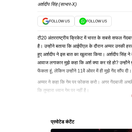
अर्शदीप सिंह (साभार-X)
FOLLOW US
FOLLOW US
टी20 अंतरराष्ट्रीय क्रिकेट में भारत के सबसे सफल गेंदबा
है। उन्होंने बताया कि आईपीएल के दौरान अय्यर उनकी हरक
हुए अर्शदीप ने इस बात का खुलासा किया। अर्शदीप सिंह ने
आवाज लगाकार मुझे कहा कि अर्श क्या कर रहे हो? उन्होंने 
फेंकता हूं, लेकिन उन्होंने 11वें ओवर में ही मुझे गेंद सौंप 
अय्यर ने कहा कि गेम पर फोकस करो। अगर गेंदबाजी अच्छी 
कि तुम्हारा ध्यान गेम पर नहीं है।
पंजाब किंग्स के कप्तान अय्यर अकेले नहीं थे जो आईपीएल
Times Now Navbharat पर ये भी पढ़ें-
भारत-अफगानिस्तान मैच लाइव यहां देखें-
रील बनाने के लिए भी मिली थी चेतावनी
पंजाब किंग्स नहीं कर पाई थी क्वालीफाई
जताई थी। दरअसल आईपीएल मैच के बाद टीम बस में अर्शद
लेटेस्ट न्यूज
आईपीएल 2026 में शानदार शुरुआत करने के बावजूद अय्यर 
बीसीसीआई ने आपत्ती जताई थी। आईपीएल चेयरमैन अरुण स
मैच में से 6 में जीत दर्ज की थी, लेकिन उसके बाद उसे 