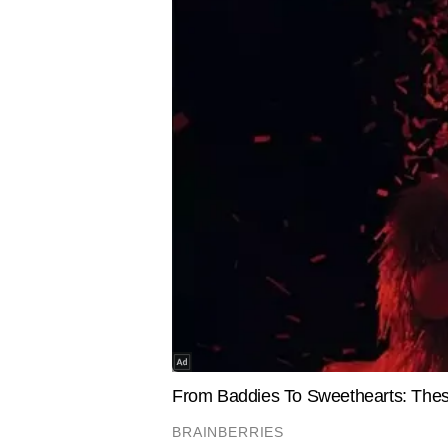
ठीक नहीं है। बीसीसीआई के इस फैसले के बाद सब बंद क
साथ नंबर 5 पर फिनिश किया था। अय्यर ने बल्लेबाजी में 
SPORTS
VIRAL
ऐसा क्या हुआ कि उत्तराखंड लौटना चाहते हैं
सुपरहीरो हम
ऋषभ पंत, CM से मांगी जमीन
नदी के बीच
का Video 
समीर कुमार ठाकुर
AUTHOR
समीर कुमार ठाकुर टाइम्स नाउ नवभारत 
न केवल क्रिकेट, बल्कि हॉकी, फुटबॉल,
खिलाड़ियों के प्रदर्शन का विश्लेषण कर
बीट का एक भरोसेमंद पत्रकार बनाती है। ज