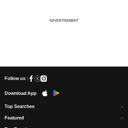
Follow us :
Download App
Top Searches
मुंबई में लगे 'जेन जी' के पोस्टर, लिखा- 'मैं
मानसून में वायरल इंफ्केशन से बचाव करेंगी ये
Featured
विद्यार्थियों के साथ हूं
होममेड़ ड्रिंक