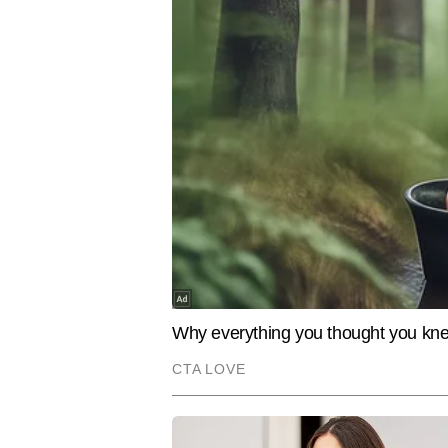
EDUCATION
CITIES
AKTU Result 2026: 30 से अधिक
पंजाब पुलिस क
कॉलेजों में दोबारा होंगी प्रैक्टिकल परीक्षाएं, 1
अपराधियों प
सितंबर से लागू होगा फेसलेस स्टूडेंट सिस्टम
लाख छापे औ
अवनी बागरोला
AUTHOR
Nashte me kya khaye
अवनी बागरोला टाइम्स नाउ नवभारत डिजिट
ट्रेंड्स, पर्सनल स्टाइलिंग और आधुनि
बीच खास पहचान दिलाती है। अवनी की ल
लाइफस्टाइल ट्रेंड्स को समझने में 
अपडेटेड नॉलेज और रियल-टाइम ट्रेंड 
Hindi News
Lifestyle