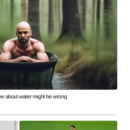
LIFESTYLE
BUSIN
े 'गैंगस्टरां ते वार' से
'UPI कर दो' से बदल गया भारतीयों का
Explai
र बड़ा वार, 200 दिन में 1.09
खान-पान, जानिए डिजिटल पेमेंट ने कैसे
लॉक क
र 1,532 गिरफ्तार
बदली आदतें
नए नि
ल के लाइफस्टाइल सेक्शन में कंटेंट राइटर के रूप में कार्यरत हैं। फैशन, ब्यूटी, 
क जीवनशैली से जुड़े कंटेंट पर उनकी मजबूत पकड़ उन्हें युवा और स्टाइल-सेवी ऑडियंस के 
और पढ़ें
ेखन शैली सरल, ट्रेंडी और यूज़र-फ्रेंडली है, जो पाठकों को तेजी से बदलते फैशन व 
मदद करती है। अब तक 2,500 से अधिक आर्टिकल्स लिख चुकी अवनी क्रिएटिव अप्रोच, 
सेंस के लिए जानी जाती हैं।
End of Article