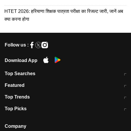
HTET 2026: हरियाणा शिक्षक पात्रता परीक्षा का रिजल्ट जारी, जानें अब
क्या करना होगा
Follow us :
Download App
Top Searches
मुंबई में लगे 'जेन जी' के पोस्टर, लिखा- 'मैं
मानसून में वायरल इंफ्केशन से बचाव करेंगी ये
Featured
विद्यार्थियों के साथ हूं
होममेड़ ड्रिंक
10 अगस्त को विधानसभा का घेराव करेंगे
Pune News: प्राइवेट स्कूल में दर्दनाक
Top Trends
छात्र
हादसा
RBI का नया नियम: अब बैंकों को अपनी सभी
जम्मू-श्रीनगर नेशनल हाईवे पर आज वाहनों
Top Picks
शाखाओं में जमा पर देना होगा एकसमान ब्याज
की आवाजाही पूरी तरह ठप
अगले 14 घंटे दिल्ली-यूपी समेत इन राज्यों में
सोशल मीडिया पर वायरल हुई आईआईटी बॉम्बे
बारिश की चेतावनी
के स्टूडेंट की मार्कशीट
Company