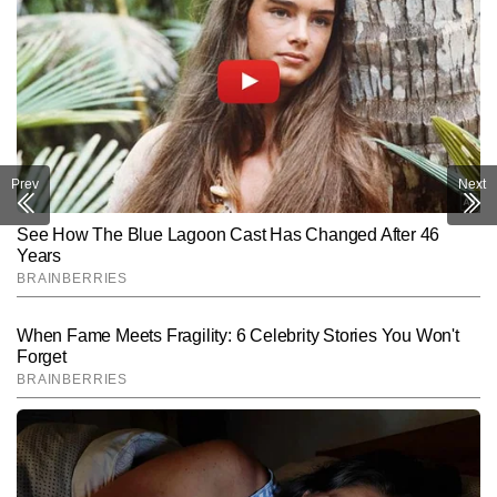
Prev
Next