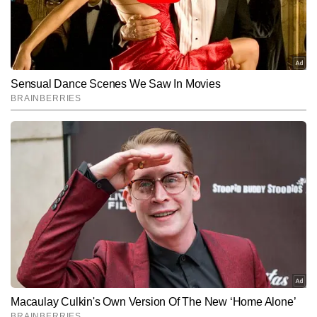
Hindi News
Lifestyle
End of Article
सुनीत सिंह
AUTHOR
सुनीत सिंह टाइम्स नाउ नवभारत डिजिटल में डिप्टी न्यूज एडिटर के रूप में कार्यरत हैं 
और लाइफस्टाइल सेक्शन में स्पेशल स्टोरीज प्रोजेक्ट का नेतृत्व कर रहे हैं। टीवी 
और डिजिटल पत्रकारिता में 13 वर्षों के अनुभव के साथ, सुनीत उन बहुमुखी 
और पढ़ें
पत्रकारों में शामिल हैं जिन्होंने न्यूजरूम और फील्ड—दोनों मोर्चों पर खुद को साबित 
किया है। माइक, कैमरा और एडिटिंग डेस्क तीनों से उनकी सहज जुगलबंदी ने उन्हें 
एक संतुलित और विश्वसनीय मीडिया प्रोफेशनल के रूप में स्थापित किया है। 
Follow Us:
पिछले 10 वर्षों से सुनीत लाइफस्टाइल, लिटरेचर, सिनेमा और संस्कृति से जुड़ी गहन 
व विश्लेषणात्मक स्टोरीज लिखते रहे हैं और अबतक 12,000 से अधिक आर्टिकल 
पब्लिश कर चुके हैं। उनकी लेखन शैली गहराई, मौलिक दृष्टिकोण और रिसर्च-
Subscribe to our daily Newsletter!
आधारित प्रस्तुति से पहचानी जाती है। वे विषयों की बारीकियों को पकड़कर उन्हें 
सरल, प्रभावी और पाठकों से जुड़ने वाली भाषा में ढालने में दक्ष हैं।