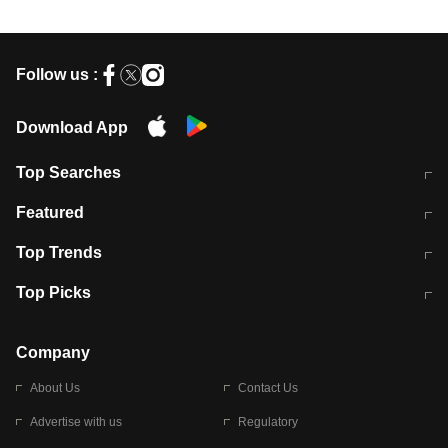
Follow us :
Download App
Top Searches
मुंबई में लगे 'जेन जी' के पोस्टर, लिखा- 'मैं
मानसून में वायरल इंफ्केशन से बचाव करेंगी ये
Featured
विद्यार्थियों के साथ हूं
होममेड़ ड्रिंक
10 अगस्त को विधानसभा का घेराव करेंगे
Pune News: प्राइवेट स्कूल में दर्दनाक
Top Trends
छात्र
हादसा
RBI का नया नियम: अब बैंकों को अपनी सभी
जम्मू-श्रीनगर नेशनल हाईवे पर आज वाहनों
Top Picks
शाखाओं में जमा पर देना होगा एकसमान ब्याज
की आवाजाही पूरी तरह ठप
अगले 14 घंटे दिल्ली-यूपी समेत इन राज्यों में
सोशल मीडिया पर वायरल हुई आईआईटी बॉम्बे
बारिश की चेतावनी
के स्टूडेंट की मार्कशीट
Company
About Us
Contact Us
Advertise with us
Regulatory