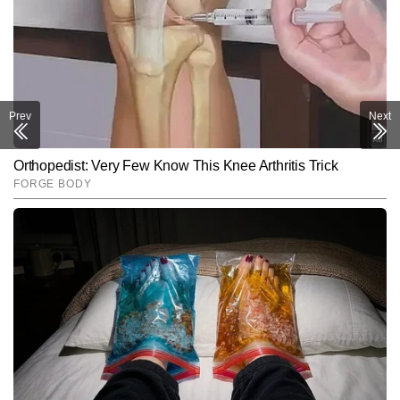
Prev
Next