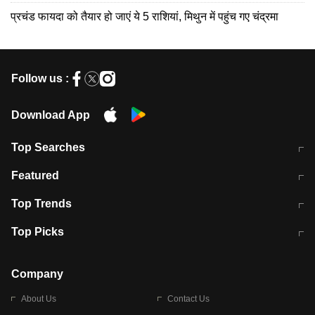
प्रचंड फायदा को तैयार हो जाएं ये 5 राशियां, मिथुन में पहुंच गए चंद्रमा
Follow us :
Download App
Top Searches
मुंबई में लगे 'जेन जी' के पोस्टर, लिखा- 'मैं
मानसून में वायरल इंफ्केशन से बचाव करेंगी ये
Featured
विद्यार्थियों के साथ हूं
होममेड़ ड्रिंक
10 अगस्त को विधानसभा का घेराव करेंगे
Pune News: प्राइवेट स्कूल में दर्दनाक
Top Trends
छात्र
हादसा
RBI का नया नियम: अब बैंकों को अपनी सभी
जम्मू-श्रीनगर नेशनल हाईवे पर आज वाहनों
Top Picks
शाखाओं में जमा पर देना होगा एकसमान ब्याज
की आवाजाही पूरी तरह ठप
अगले 14 घंटे दिल्ली-यूपी समेत इन राज्यों में
सोशल मीडिया पर वायरल हुई आईआईटी बॉम्बे
बारिश की चेतावनी
के स्टूडेंट की मार्कशीट
Company
About Us
Contact Us