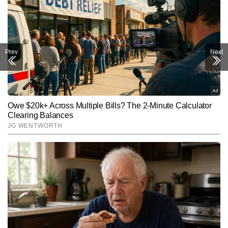
Prev
Next